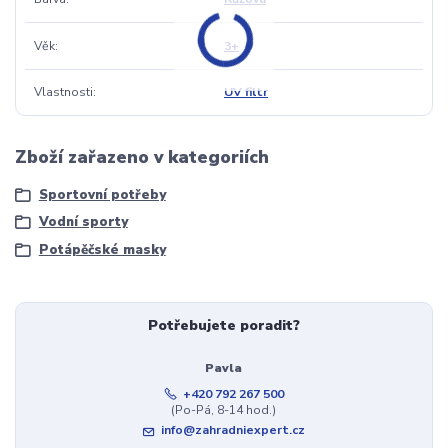
Věk
3+
Vlastnosti
UV filtr
Zboží zařazeno v kategoriích
Sportovní potřeby
Vodní sporty
Potápěčské masky
Potřebujete poradit?
Pavla
+420 792 267 500
(Po-Pá, 8-14 hod.)
info@zahradniexpert.cz