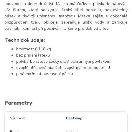
podvodních dobrodružství. Maska má čočky s polykarbonátovým
UV filtrem, který poskytuje široký úhel pohledu, nastavitelný
pásek a dvojitě utěsněnou manžetu. Maska zajišťuje dokonalé
přizpůsobení tvaru obličeje, zabraňuje úniku vody a zaručuje
optimální komfort při používání. Určeno pro děti od 3 let.
Technické údaje:
hmotnost 0,118 kg
bez přidání latexu
polykarbonátové čočky s UV ochranným povlakem
dvojitě utěsněná manžeta zajišťující nepropustnost
plná možnost nastavení pásku
Parametry
Výrobce
Bestway
Barva
Růžová