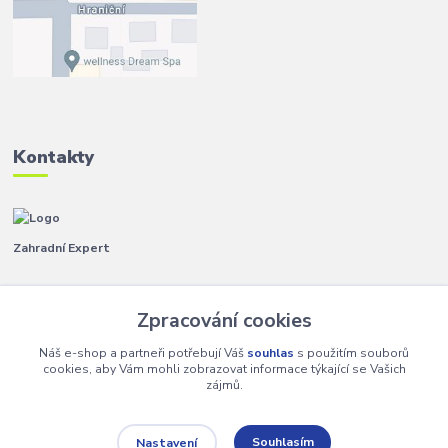
Kontakty
Zahradní Expert
Pavla
+420 792 267 500
Zpracování cookies
(Po-Pá, 8-14 hod.)
Náš e-shop a partneři potřebují Váš
souhlas
s použitím souborů
info@zahradniexpert.cz
cookies, aby Vám mohli zobrazovat informace týkající se Vašich
zájmů.
Souhlasím
Nastavení