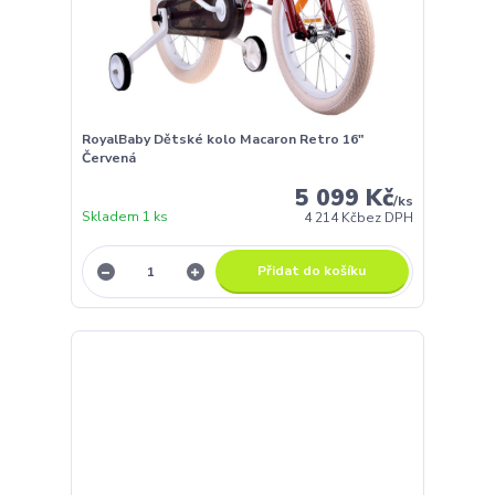
RoyalBaby Dětské kolo Macaron Retro 16"
Červená
5 099 Kč
/
ks
Skladem 1 ks
4 214 Kč
bez DPH
Přidat do košíku