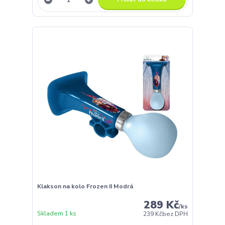
Klakson na kolo Frozen II Modrá
289 Kč
/
ks
Skladem 1 ks
239 Kč
bez DPH