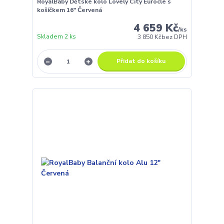
RoyalBaby Dětské kolo Lovely City Eurocle s
košíčkem 16" Červená
4 659 Kč
/
ks
Skladem 2 ks
3 850 Kč
bez DPH
Přidat do košíku