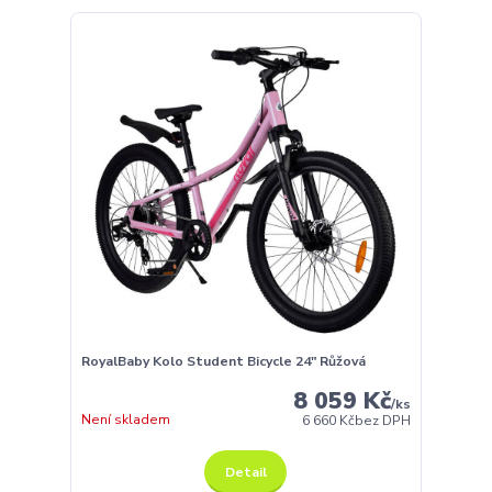
RoyalBaby Kolo Student Bicycle 24" Růžová
8 059 Kč
/
ks
Není skladem
6 660 Kč
bez DPH
Detail