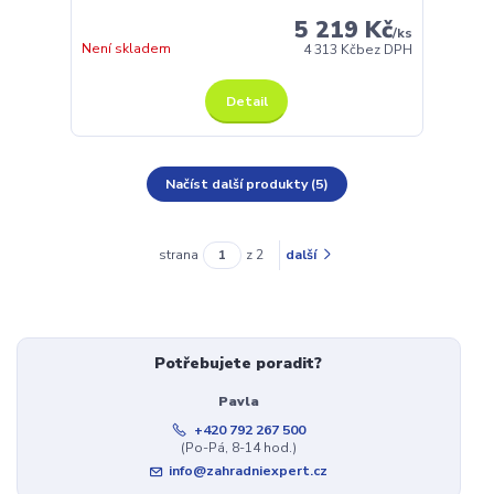
5 219 Kč
/
ks
Není skladem
4 313 Kč
bez DPH
Detail
Načíst další produkty (5)
strana
z 2
další
Potřebujete poradit?
Pavla
+420 792 267 500
(Po-Pá, 8-14 hod.)
info@zahradniexpert.cz