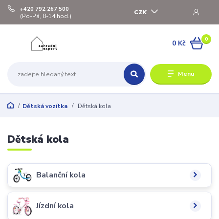
+420 792 267 500
CZK
(Po-Pá, 8-14 hod.)
0
0 Kč
Menu
Dětská vozítka
Dětská kola
Dětská kola
Balanční kola
Jízdní kola