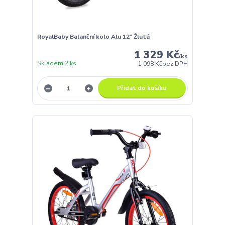
RoyalBaby Balanční kolo Alu 12" Žlutá
1 329 Kč
/
ks
Skladem 2 ks
1 098 Kč
bez DPH
Přidat do košíku