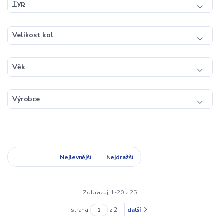
Typ
Velikost kol
Věk
Výrobce
Nejnovější
Nejlevnější
Nejdražší
Zobrazuji 1-20 z 25
strana
z 2
další