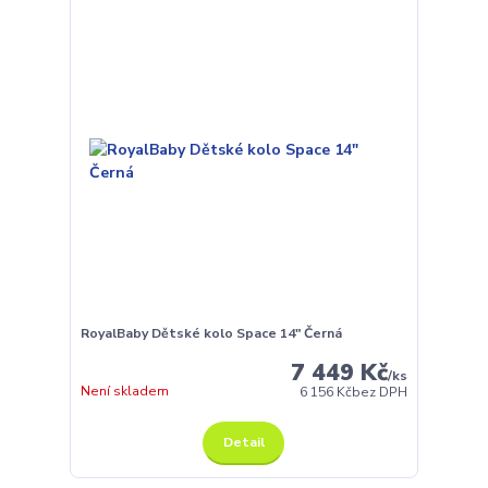
RoyalBaby Dětské kolo Space 14" Černá
7 449 Kč
/
ks
Není skladem
6 156 Kč
bez DPH
Detail