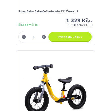
RoyalBaby Balanční kolo Alu 12" Červená
1 329 Kč
/
ks
Skladem 3 ks
1 098 Kč
bez DPH
Přidat do košíku