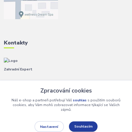
Kontakty
Zahradní Expert
Pavla
+420 792 267 500
Zpracování cookies
(Po-Pá, 8-14 hod.)
Náš e-shop a partneři potřebují Váš
souhlas
s použitím souborů
info@zahradniexpert.cz
cookies, aby Vám mohli zobrazovat informace týkající se Vašich
zájmů.
Souhlasím
Nastavení