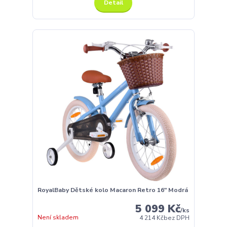
Detail
RoyalBaby Dětské kolo Macaron Retro 16" Modrá
5 099 Kč
/
ks
Není skladem
4 214 Kč
bez DPH