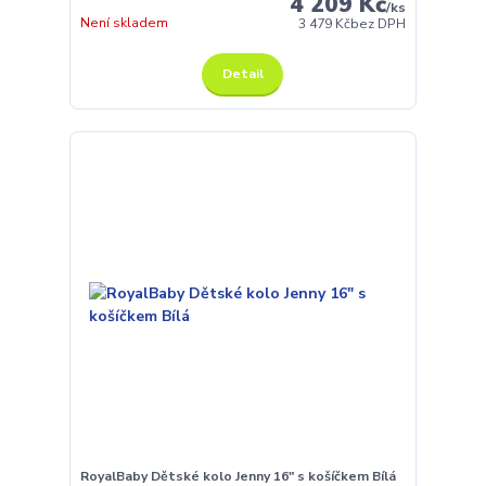
4 209 Kč
/
ks
Není skladem
3 479 Kč
bez DPH
Detail
RoyalBaby Dětské kolo Jenny 16" s košíčkem Bílá