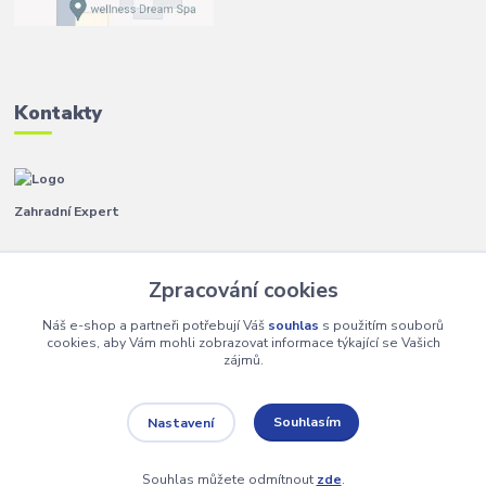
Kontakty
Zahradní Expert
Pavla
+420 792 267 500
Zpracování cookies
(Po-Pá, 8-14 hod.)
Náš e-shop a partneři potřebují Váš
souhlas
s použitím souborů
info@zahradniexpert.cz
cookies, aby Vám mohli zobrazovat informace týkající se Vašich
zájmů.
Souhlasím
Nastavení
Copyright 2024 Zahradní Expert. Všechna práva vyhrazena.
Souhlas můžete odmítnout
zde
.
Vytvořeno na
Eshop-rychle.cz