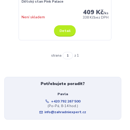
Dětský stan Pink Palace
409 Kč
/
ks
Není skladem
338 Kč
bez DPH
Detail
strana
z 1
Potřebujete poradit?
Pavla
+420 792 267 500
(Po-Pá, 8-14 hod.)
info@zahradniexpert.cz