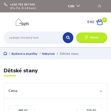
+420 792 267 500
CZK
(Po-Pá, 8-14 hod.)
0
0 Kč
Menu
Bydlení a doplňky
Nábytek
Dětské stany
Dětské stany
Cena:
Kč
Kč