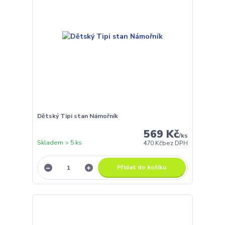
Dětský Tipi stan Námořník
569 Kč
/
ks
Skladem > 5 ks
470 Kč
bez DPH
Přidat do košíku