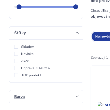
děti procv
Chrastítka 
objevován
Štítky
Nejnověj
Skladem
Novinka
Zobrazuji 1-
Akce
Doprava ZDARMA
TOP produkt
Barva