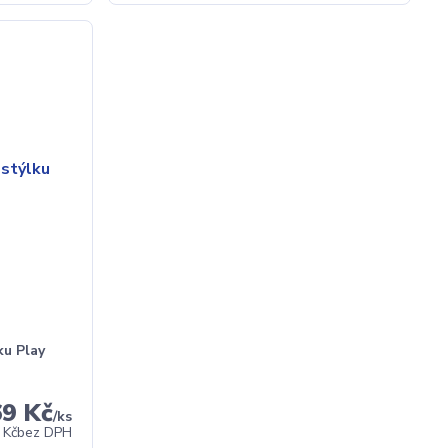
ku Play
69 Kč
/
ks
 Kč
bez DPH