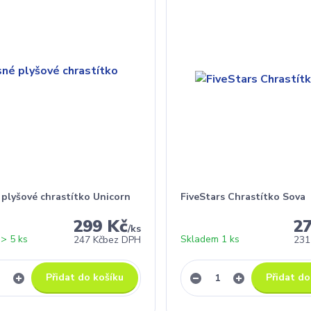
 plyšové chrastítko Unicorn
FiveStars Chrastítko Sova
299 Kč
2
/
ks
> 5 ks
Skladem 1 ks
247 Kč
bez DPH
231
Přidat do košíku
Přidat do