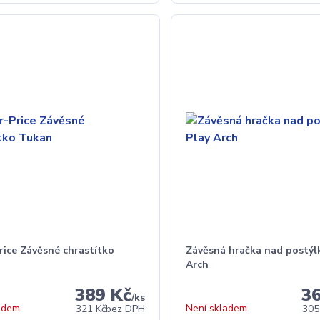
rice Závěsné chrastítko
Závěsná hračka nad postýl
Arch
389 Kč
3
/
ks
adem
Není skladem
321 Kč
bez DPH
305