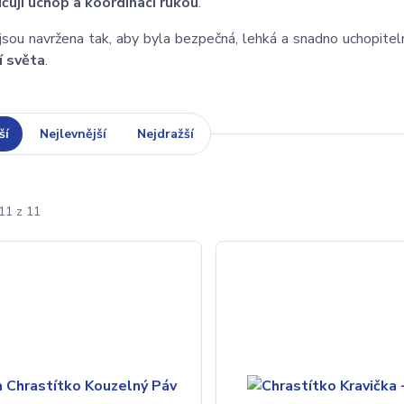
ičují úchop a koordinaci rukou
.
jsou navržena tak, aby byla bezpečná, lehká a snadno uchopiteln
í světa
.
ší
Nejlevnější
Nejdražší
11 z 11