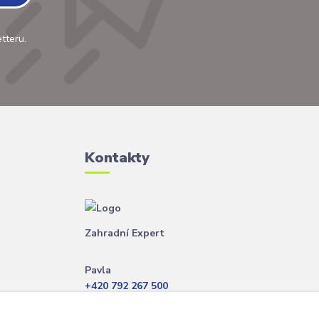
tteru.
Kontakty
Zahradní Expert
Pavla
+420 792 267 500
(Po-Pá, 8-14 hod.)