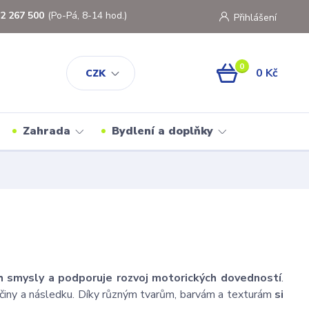
2 267 500
(Po-Pá, 8-14 hod.)
Přihlášení
0
0 Kč
CZK
Zahrada
Bydlení a doplňky
ch smysly a podporuje rozvoj motorických dovedností
.
íčiny a následku. Díky různým tvarům, barvám a texturám
si