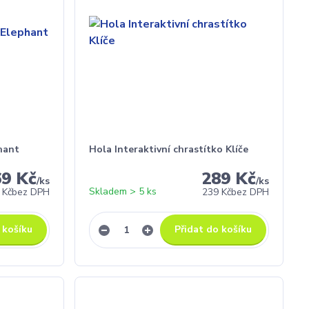
hant
Hola Interaktivní chrastítko Klíče
69 Kč
289 Kč
/
ks
/
ks
Skladem > 5 ks
 Kč
bez DPH
239 Kč
bez DPH
 košíku
Přidat do košíku