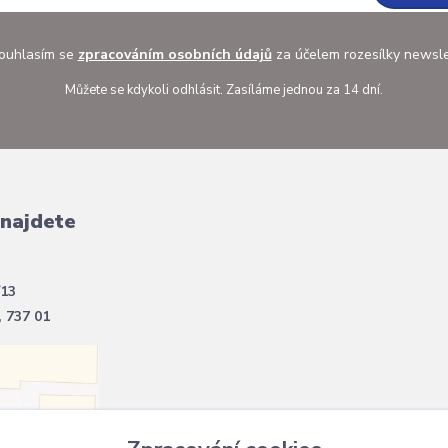
uhlasím se
zpracováním osobních údajů
za účelem rozesílky newsle
Můžete se kdykoli odhlásit. Zasíláme jednou za 14 dní.
 najdete
/13
, 737 01