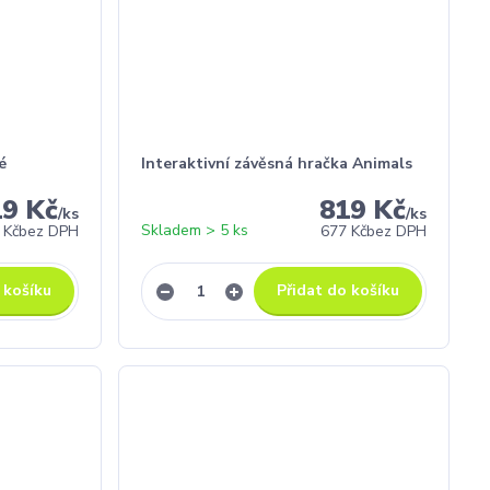
é
Interaktivní závěsná hračka Animals
19 Kč
819 Kč
/
ks
/
ks
Skladem > 5 ks
 Kč
bez DPH
677 Kč
bez DPH
 košíku
Přidat do košíku