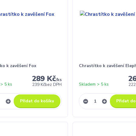
ko k zavěšení Fox
Chrastítko k zavěšení Elep
289 Kč
2
/
ks
> 5 ks
Skladem > 5 ks
239 Kč
bez DPH
222
Přidat do košíku
Přidat do