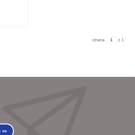
strana
z 1
t se