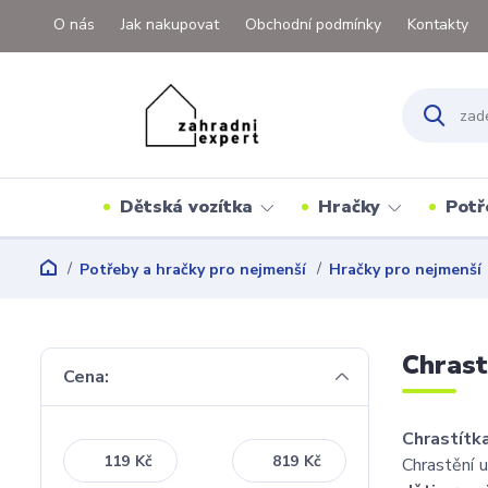
O nás
Jak nakupovat
Obchodní podmínky
Kontakty
Dětská vozítka
Hračky
Potř
Potřeby a hračky pro nejmenší
Hračky pro nejmenší
Chrast
Cena:
Chrastít
Kč
Kč
Chrastění 