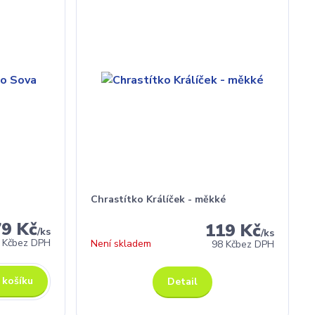
Chrastítko Králíček - měkké
79 Kč
119 Kč
/
ks
/
ks
 Kč
bez DPH
Není skladem
98 Kč
bez DPH
 košíku
Detail