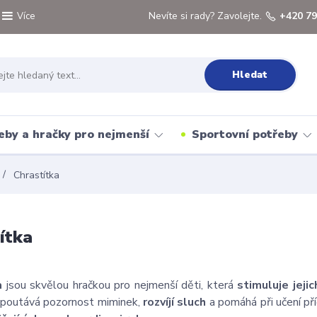
Nevíte si rady? Zavolejte.
+420 79
Více
Hledat
eby a hračky pro nejmenší
Sportovní potřeby
Chrastítka
ítka
ka
jsou skvělou hračkou pro nejmenší děti, která
stimuluje jeji
upoutává pozornost miminek,
rozvíjí sluch
a pomáhá při učení př