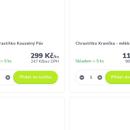
rastítko Kouzelný Páv
Chrastítko Kravička - měkk
299 Kč
1
/
ks
> 5 ks
Skladem > 5 ks
247 Kč
bez DPH
98
Přidat do košíku
Přidat do