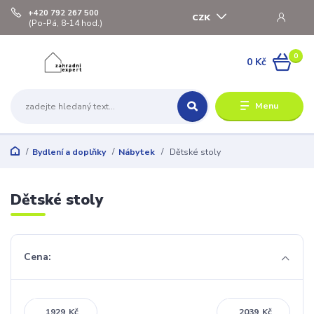
+420 792 267 500
CZK
(Po-Pá, 8-14 hod.)
0
0 Kč
Menu
Bydlení a doplňky
Nábytek
Dětské stoly
Dětské stoly
Cena:
Kč
Kč