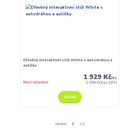
Dřevěný interaktivní stůl White s autodráhou a
autíčky
1 929 Kč
/
ks
Není skladem
1 594 Kč
bez DPH
Detail
strana
z 1