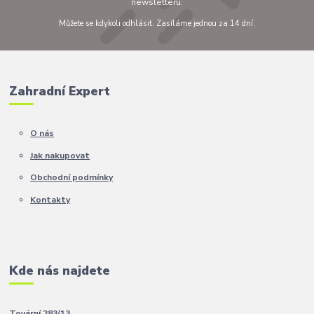
newsletteru.
Můžete se kdykoli odhlásit. Zasíláme jednou za 14 dní.
Zahradní Expert
O nás
Jak nakupovat
Obchodní podmínky
Kontakty
Kde nás najdete
Tovární 283/13