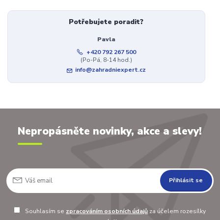
Potřebujete poradit?
Pavla
+420 792 267 500
(Po-Pá, 8-14 hod.)
info@zahradniexpert.cz
Nepropásněte novinky, akce a slevy!
Přihlásit se
Souhlasím se
zpracováním osobních údajů
za účelem rozesílky