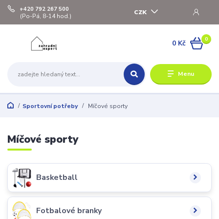
+420 792 267 500
CZK
(Po-Pá, 8-14 hod.)
0
0 Kč
Menu
Sportovní potřeby
Míčové sporty
Míčové sporty
Basketball
Fotbalové branky