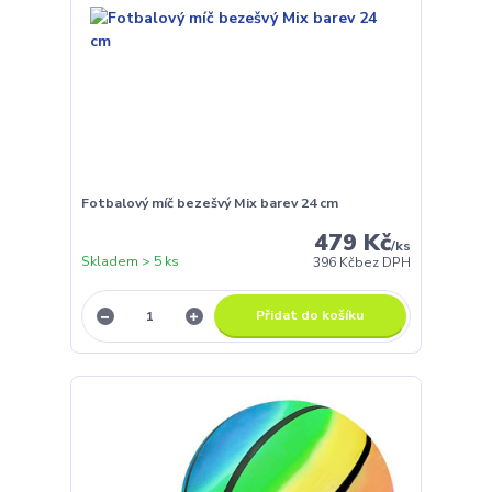
Fotbalový míč bezešvý Mix barev 24 cm
479 Kč
/
ks
Skladem > 5 ks
396 Kč
bez DPH
Přidat do košíku