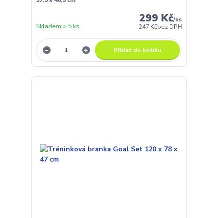
37,5 x 46,5 cm
299 Kč
/
ks
Skladem > 5 ks
247 Kč
bez DPH
Přidat do košíku