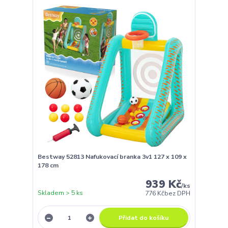
Bestway 52813 Nafukovací branka 3v1 127 x 109 x
178 cm
939 Kč
/
ks
Skladem > 5 ks
776 Kč
bez DPH
Přidat do košíku