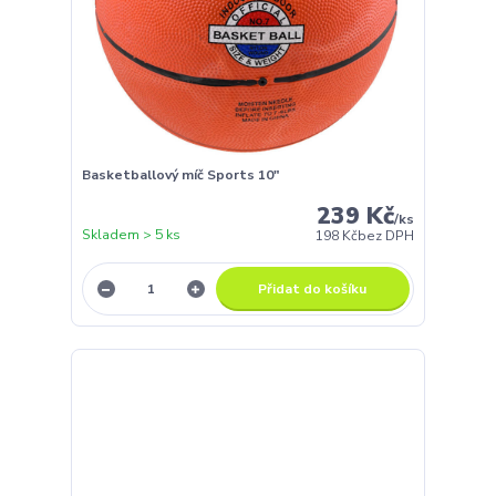
Basketballový míč Sports 10"
239 Kč
/
ks
Skladem > 5 ks
198 Kč
bez DPH
Přidat do košíku