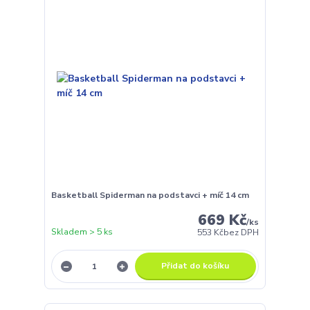
Basketball Spiderman na podstavci + míč 14 cm
669 Kč
/
ks
Skladem > 5 ks
553 Kč
bez DPH
Přidat do košíku