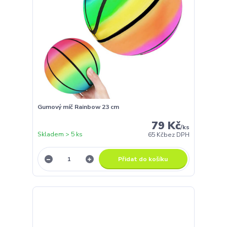
Gumový míč Rainbow 23 cm
79 Kč
/
ks
Skladem > 5 ks
65 Kč
bez DPH
Přidat do košíku