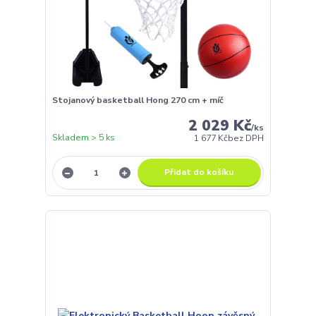
Stojanový basketball Hong 270 cm + míč
2 029 Kč
/
ks
Skladem > 5 ks
1 677 Kč
bez DPH
Přidat do košíku