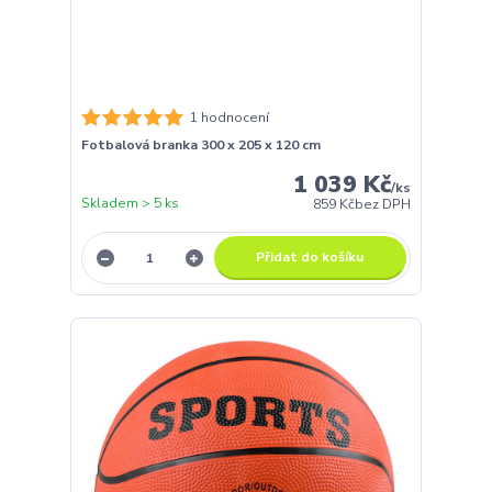
1 hodnocení
Fotbalová branka 300 x 205 x 120 cm
1 039 Kč
/
ks
Skladem > 5 ks
859 Kč
bez DPH
Přidat do košíku