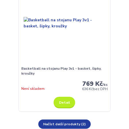
Basketball na stojanu Play 3v1 - basket, šipky,
kroužky
769 Kč
/
ks
Není skladem
636 Kč
bez DPH
Detail
Načíst další produkty (2)