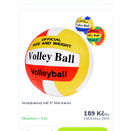
Volejbalový míč 5" Mix barev
189 Kč
/
ks
Skladem > 5 ks
156 Kč
bez DPH