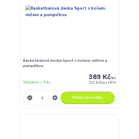
Basketbalová deska Sport s košem, míčem a
pumpičkou
389 Kč
/
ks
Skladem > 5 ks
321 Kč
bez DPH
Přidat do košíku