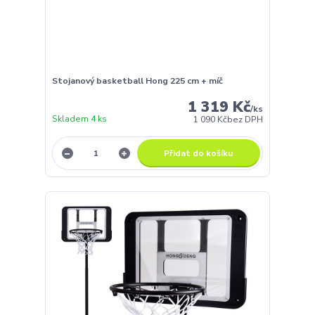
Stojanový basketball Hong 225 cm + míč
1 319 Kč
/
ks
Skladem 4 ks
1 090 Kč
bez DPH
Přidat do košíku