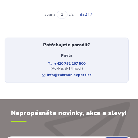
strana
z 2
další
Potřebujete poradit?
Pavla
+420 792 267 500
(Po-Pá, 8-14 hod.)
info@zahradniexpert.cz
Nepropásněte novinky, akce a slevy!