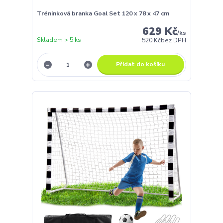
Tréninková branka Goal Set 120 x 78 x 47 cm
629 Kč
/
ks
Skladem > 5 ks
520 Kč
bez DPH
Přidat do košíku