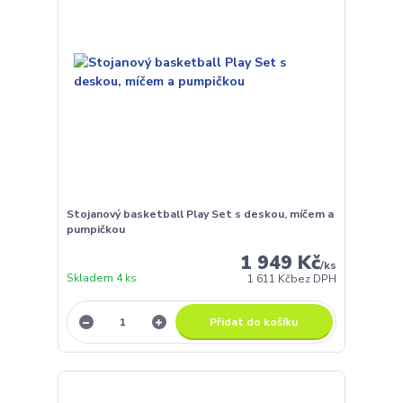
Stojanový basketball Play Set s deskou, míčem a
pumpičkou
1 949 Kč
/
ks
Skladem 4 ks
1 611 Kč
bez DPH
Přidat do košíku