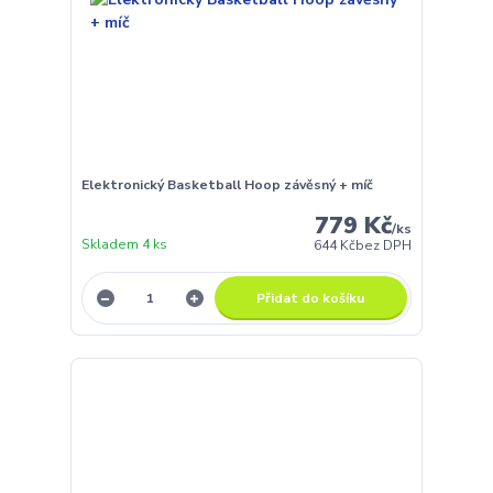
Elektronický Basketball Hoop závěsný + míč
779 Kč
/
ks
Skladem 4 ks
644 Kč
bez DPH
Přidat do košíku