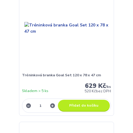
Tréninková branka Goal Set 120 x 78 x 47 cm
629 Kč
/
ks
Skladem > 5 ks
520 Kč
bez DPH
Přidat do košíku