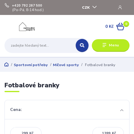
+420 792 267 500
CZK
(Po-Pá, 8-14 hod.)
0
0 Kč
Menu
Sportovní potřeby
Míčové sporty
Fotbalové branky
Fotbalové branky
Cena:
Kč
Kč