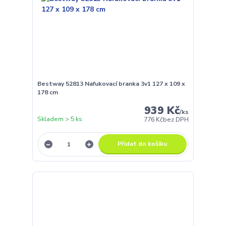
Bestway 52813 Nafukovací branka 3v1 127 x 109 x
178 cm
939 Kč
/
ks
Skladem > 5 ks
776 Kč
bez DPH
Přidat do košíku