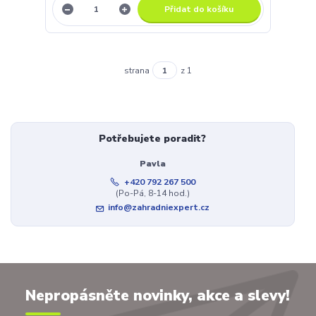
Přidat do košíku
strana
z 1
Potřebujete poradit?
Pavla
+420 792 267 500
(Po-Pá, 8-14 hod.)
info@zahradniexpert.cz
Nepropásněte novinky, akce a slevy!