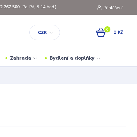
2 267 500
(Po-Pá, 8-14 hod.)
Přihlášení
0
0 Kč
CZK
Zahrada
Bydlení a doplňky