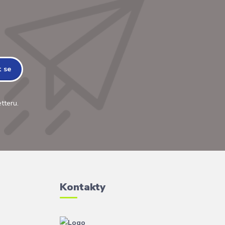
t se
tteru.
Kontakty