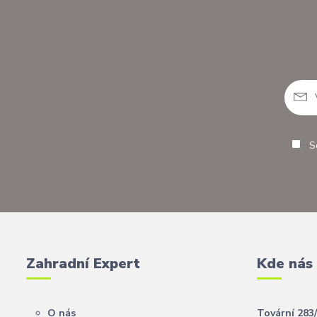
So
Zahradní Expert
Kde nás
O nás
Tovární 283