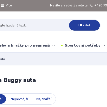
Nevíte si rady? Zavolejte.
+420 79
Více
Hledat
eby a hračky pro nejmenší
Sportovní potřeby
uta
a Buggy auta
ší
Nejlevnější
Nejdražší