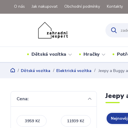
O nás
Jak nakupovat
Obchodní podmínky
Kontakty
Dětská vozítka
Hračky
Potř
Dětská vozítka
Elektrická vozítka
Jeepy a Buggy a
Jeepy 
Cena:
Nejnověj
Kč
Kč