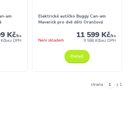
Can-am
Elektrické autíčko Buggy Can-am
á
Maverick pro dvě děti Oranžová
99 Kč
11 599 Kč
/
ks
/
ks
Není skladem
 Kč
bez DPH
9 586 Kč
bez DPH
Detail
strana
z 1