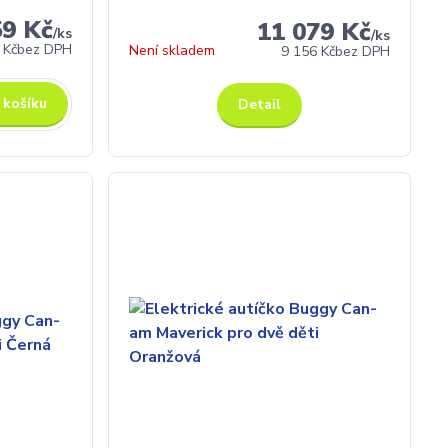
59 Kč
11 079 Kč
/
ks
/
ks
 Kč
bez DPH
Není skladem
9 156 Kč
bez DPH
 košíku
Detail