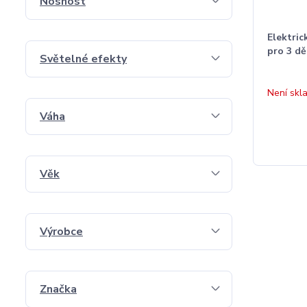
Nosnost
Elektric
pro 3 dě
Světelné efekty
Není skl
Váha
Věk
Výrobce
Značka