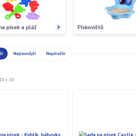
na písek a pláž
Pískoviště
ší
Nejlevnější
Nejdražší
10 z 10