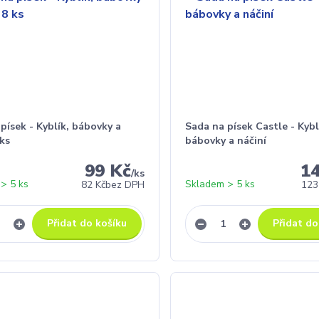
písek - Kyblík, bábovky a
Sada na písek Castle - Kybl
 ks
bábovky a náčiní
99 Kč
1
/
ks
> 5 ks
Skladem > 5 ks
82 Kč
bez DPH
123
Přidat do košíku
Přidat do