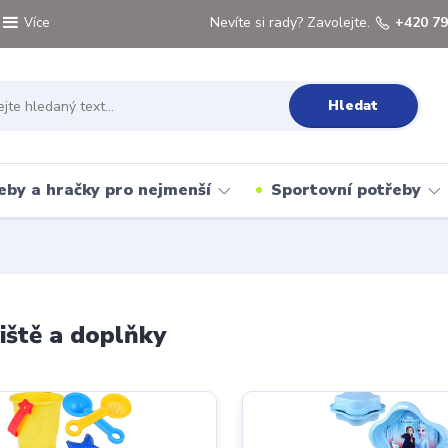
Nevíte si rady? Zavolejte.
+420 79
Více
Hledat
eby a hračky pro nejmenší
Sportovní potřeby
iště a doplňky