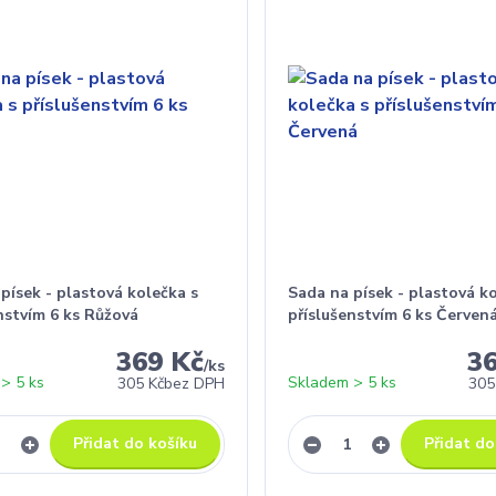
písek - plastová kolečka s
Sada na písek - plastová k
nstvím 6 ks Růžová
příslušenstvím 6 ks Červen
369 Kč
3
/
ks
> 5 ks
Skladem > 5 ks
305 Kč
bez DPH
305
Přidat do košíku
Přidat do