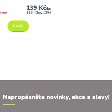
139 Kč
/
ks
adem
115 Kč
bez DPH
Detail
Nepropásněte novinky, akce a slevy!