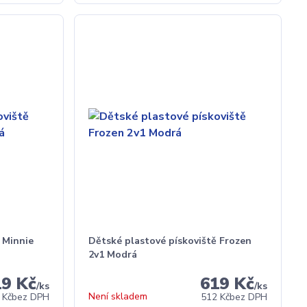
 Minnie
Dětské plastové pískoviště Frozen
2v1 Modrá
19 Kč
619 Kč
/
ks
/
ks
Není skladem
 Kč
bez DPH
512 Kč
bez DPH