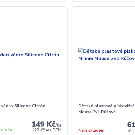
 vědro Silicone Citrón
Dětské plastové pískoviště
Mouse 2v1 Růžová
149 Kč
6
/
ks
> 5 ks
123 Kč
bez DPH
Není skladem
512