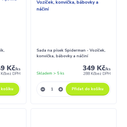
ík,
Sada na písek Spiderman - Vozíček,
konvička, bábovky a náčiní
49 Kč
349 Kč
/
ks
/
ks
Skladem > 5 ks
 Kč
bez DPH
288 Kč
bez DPH
 košíku
Přidat do košíku