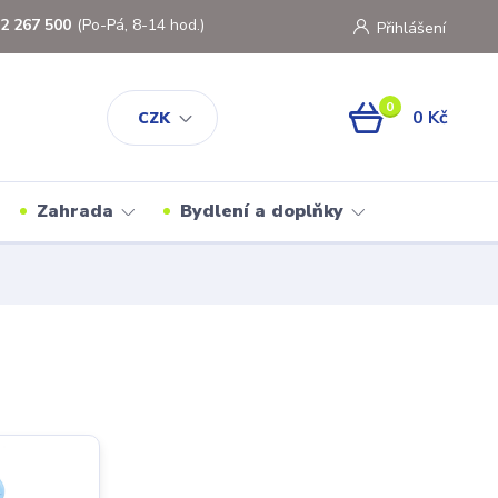
2 267 500
(Po-Pá, 8-14 hod.)
Přihlášení
0
0 Kč
CZK
Zahrada
Bydlení a doplňky