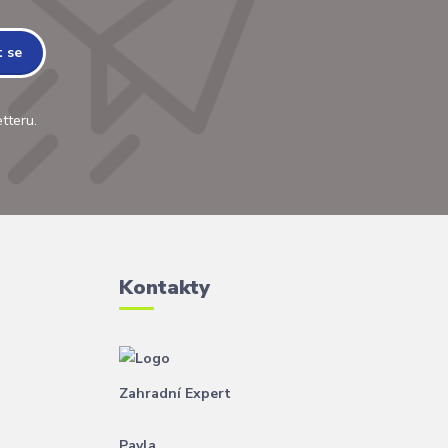
t se
tteru.
Kontakty
Zahradní Expert
Pavla