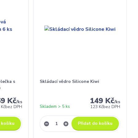
olečka s
Skládací vědro Silicone Kiwi
á
69 Kč
149 Kč
/
ks
/
ks
Skladem > 5 ks
 Kč
bez DPH
123 Kč
bez DPH
 košíku
Přidat do košíku