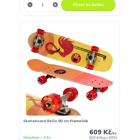
Přidat do košíku
Skateboard ReDo 80 cm Plameňák
609 Kč
/
ks
Skladem > 5 ks
503 Kč
bez DPH