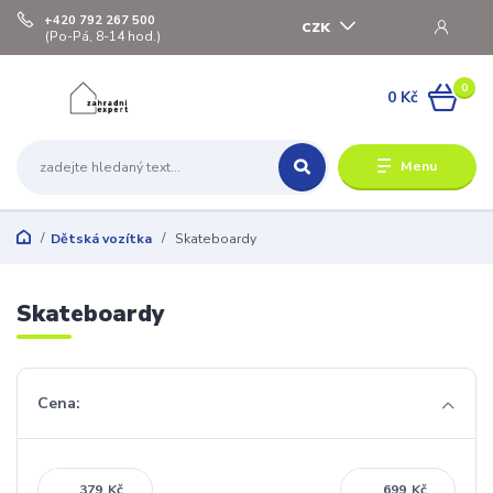
+420 792 267 500
CZK
(Po-Pá, 8-14 hod.)
0
0 Kč
Menu
Dětská vozítka
Skateboardy
Skateboardy
Cena:
Kč
Kč