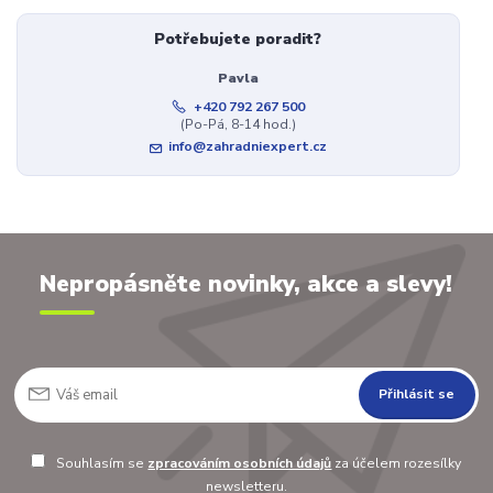
Potřebujete poradit?
Pavla
+420 792 267 500
(Po-Pá, 8-14 hod.)
info@zahradniexpert.cz
Nepropásněte novinky, akce a slevy!
Přihlásit se
Souhlasím se
zpracováním osobních údajů
za účelem rozesílky
newsletteru.