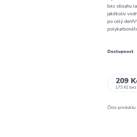
bez obsahu la
jakékoliv vod
po celý den!V
polykarbonáto
Dostupnost
209 K
173 Kč
bez
Číslo produktu: