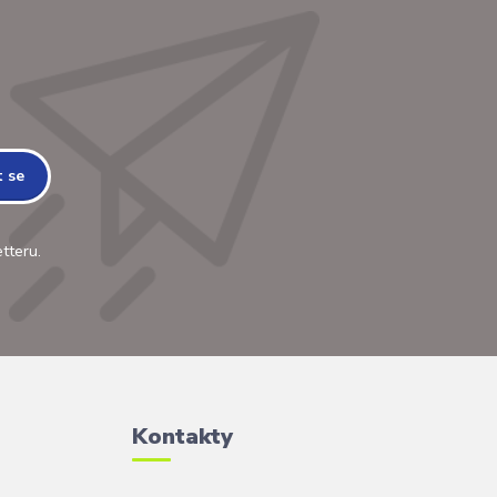
t se
tteru.
Kontakty