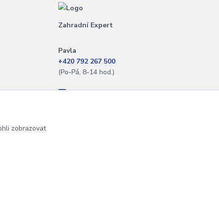
Zahradní Expert
Pavla
+420 792 267 500
(Po-Pá, 8-14 hod.)
info@zahradniexpert.cz
hli zobrazovat
Vytvořeno na
Eshop-rychle.cz