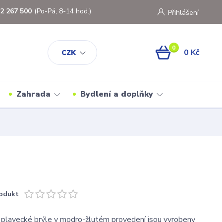
2 267 500
(Po-Pá, 8-14 hod.)
Přihlášení
0
0 Kč
CZK
Zahrada
Bydlení a doplňky
odukt
plavecké brýle v modro-žlutém provedení jsou vyrobeny