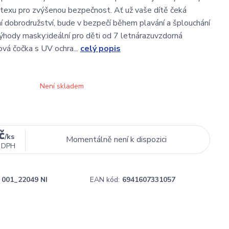
texu pro zvýšenou bezpečnost. Ať už vaše dítě čeká
ní dobrodružství, bude v bezpečí během plavání a šplouchání
ýhody masky:ideální pro děti od 7 letnárazuvzdorná
vá čočka s UV ochra...
celý popis
Není skladem
č
/
ks
Momentálně není k dispozici
 DPH
001_22049 NI
EAN kód:
6941607331057