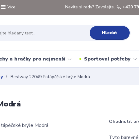
Nevíte si rady? Zavolejte.
+420 79
Více
Hledat
eby a hračky pro nejmenší
Sportovní potřeby
ky
Bestway 22049 Potápěčské brýle Modrá
 Modrá
Ohodnotit pr
Tyto barevné 