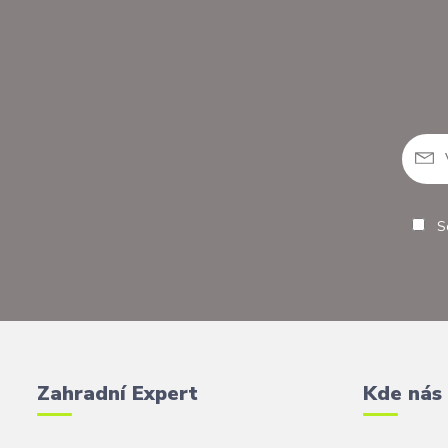
So
Zahradní Expert
Kde nás