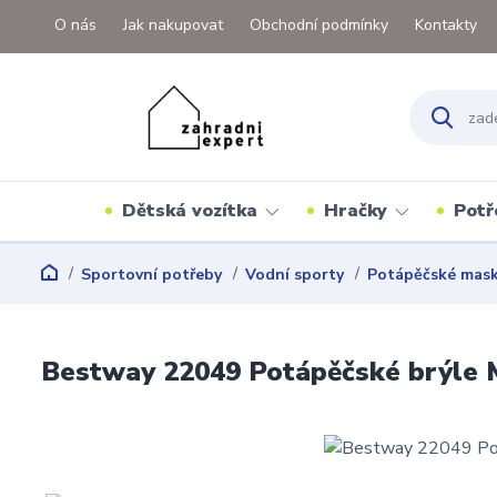
O nás
Jak nakupovat
Obchodní podmínky
Kontakty
Dětská vozítka
Hračky
Potř
Sportovní potřeby
Vodní sporty
Potápěčské mas
Bestway 22049 Potápěčské brýle