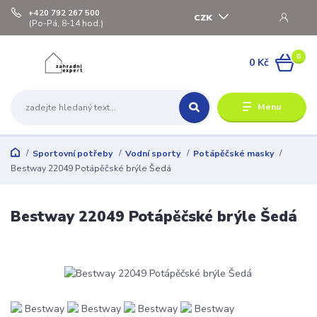
+420 792 267 500
CZK
(Po-Pá, 8-14 hod.)
0
0 Kč
Menu
Sportovní potřeby
Vodní sporty
Potápěčské masky
Bestway 22049 Potápěčské brýle Šedá
Bestway 22049 Potápěčské brýle Šedá