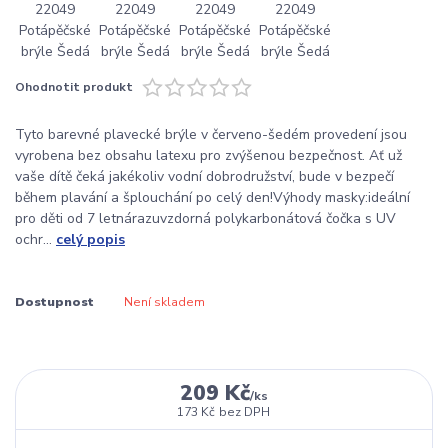
Ohodnotit produkt
Tyto barevné plavecké brýle v červeno-šedém provedení jsou
vyrobena bez obsahu latexu pro zvýšenou bezpečnost. Ať už
vaše dítě čeká jakékoliv vodní dobrodružství, bude v bezpečí
během plavání a šplouchání po celý den!Výhody masky:ideální
pro děti od 7 letnárazuvzdorná polykarbonátová čočka s UV
ochr...
celý popis
Dostupnost
Není skladem
209 Kč
/
ks
173 Kč
bez DPH