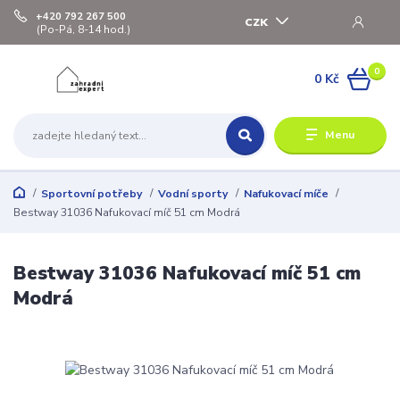
+420 792 267 500
CZK
(Po-Pá, 8-14 hod.)
0
0 Kč
Menu
Sportovní potřeby
Vodní sporty
Nafukovací míče
Bestway 31036 Nafukovací míč 51 cm Modrá
Bestway 31036 Nafukovací míč 51 cm
Modrá