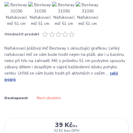
Ohodnotit produkt
Nafukovací plážový míč Bestway s okouzlující grafikou. Lehký
nafukovací míč se vám bude hodit nejen na pláži, ale i u bazénu
nebo při hře na zahradě. Míč o průměru 51 cm poskytne spoustu
zábavy dětem i dospělým a zajistí každodenní dávku pohybu
venku. Určitě se vám bude hodit při aktivitách s vaším ...
celý
popis
Dostupnost
Není skladem
39 Kč
/
ks
32 Kč
bez DPH