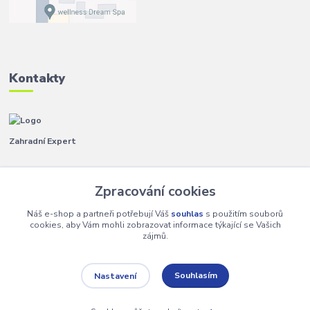
Kontakty
Zahradní Expert
Pavla
+420 792 267 500
Zpracování cookies
(Po-Pá, 8-14 hod.)
Náš e-shop a partneři potřebují Váš
souhlas
s použitím souborů
info@zahradniexpert.cz
cookies, aby Vám mohli zobrazovat informace týkající se Vašich
zájmů.
Souhlasím
Nastavení
Copyright 2024 Zahradní Expert. Všechna práva vyhrazena.