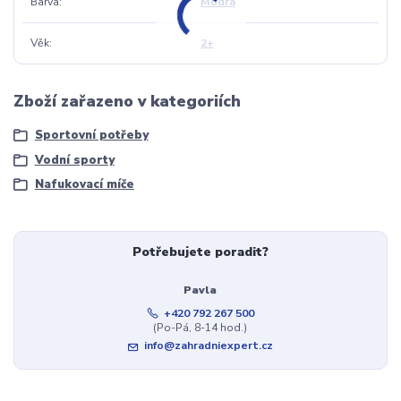
Barva
Modrá
Věk
2+
Zboží zařazeno v kategoriích
Sportovní potřeby
Vodní sporty
Nafukovací míče
Potřebujete poradit?
Pavla
+420 792 267 500
(Po-Pá, 8-14 hod.)
info@zahradniexpert.cz