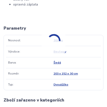
opravná záplata
Parametry
Nosnost
300 kg
Výrobce
Bestway
Barva
Šedá
Rozměr
203 x 152 x 30 cm
Typ
Dvoulůžko
Zboží zařazeno v kategoriích