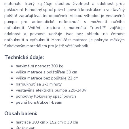
materiálu, který zajišťuje dlouhou životnost a odolnost proti
poškození. Pohodlný spací povrch, pevná konstrukce a vestavěný
polštář zaručují kvalitní odpočinek. Velkou výhodou je vestavěná
pumpa pro automatické nafouknutí, s možností ručního
dofouknutí. Vnitřní struktura z materiálu Tritech™ zajišťuje
odolnost a pevnost, udržuje tvar bez ohledu na četnost
nafouknutí a vyfouknutí. Horní část matrace je pokryta měkkým
flokovaným materiálem pro ještě větší pohodlí.
Technické údaje:
maximální nosnost 300 kg
výška matrace s polštářem 30 cm
výška matrace bez polštáře 22 cm
nafouknutí za 2-3 minuty
vestavěná elektrická pumpa 220-240V
pohodlný flokovaný spací povrch
pevná konstrukce I-beam
Obsah balení:
matrace 203 cm x 152 cm x 30 cm
úložný vak