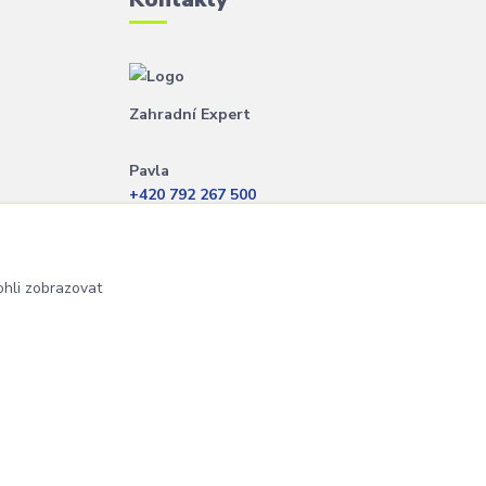
Zahradní Expert
Pavla
+420 792 267 500
(Po-Pá, 8-14 hod.)
info@zahradniexpert.cz
hli zobrazovat
Vytvořeno na
Eshop-rychle.cz