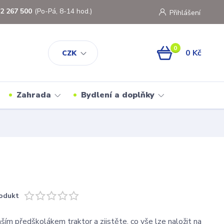
2 267 500
(Po-Pá, 8-14 hod.)
Přihlášení
0
0 Kč
CZK
Zahrada
Bydlení a doplňky
odukt
ším předškolákem traktor a zjistěte, co vše lze naložit na