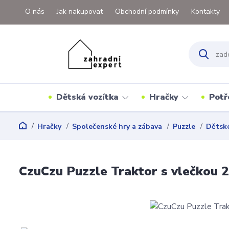
O nás
Jak nakupovat
Obchodní podmínky
Kontakty
Dětská vozítka
Hračky
Potř
Hračky
Společenské hry a zábava
Puzzle
Dětské
CzuCzu Puzzle Traktor s vlečkou 2