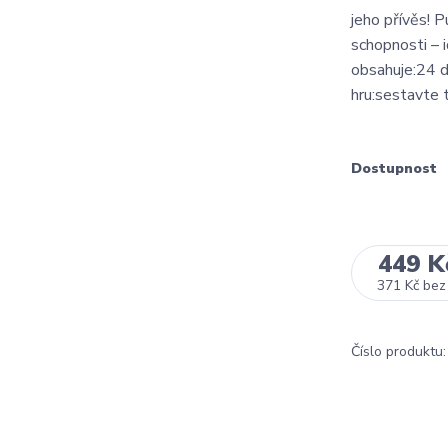
jeho přívěs! P
schopnosti – 
obsahuje:24 d
hru:sestavte t
Dostupnost
449 K
371 Kč
bez
Číslo produktu: