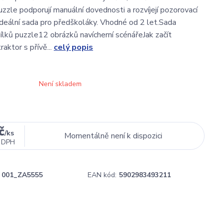
uzzle podporují manuální dovednosti a rozvíjejí pozorovací
ideální sada pro předškoláky. Vhodné od 2 let.Sada
ílků puzzle12 obrázků navícherní scénářeJak začít
raktor s přívě...
celý popis
Není skladem
č
/
ks
Momentálně není k dispozici
 DPH
001_ZA5555
EAN kód:
5902983493211