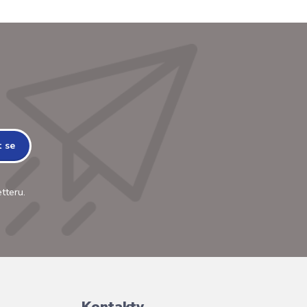
t se
tteru.
Kontakty