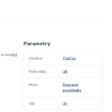
Parametry
 rozvíjejí
Výrobce
CzuCzu
Počet dílků
24
Motiv
Dopravní
prostředky
Věk
2+