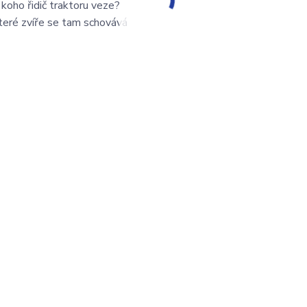
koho řidič traktoru veze?
které zvíře se tam schovává