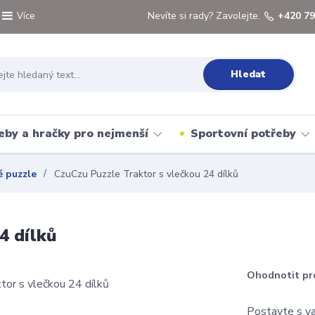
Nevíte si rady? Zavolejte.
+420 79
Více
Hledat
eby a hračky pro nejmenší
Sportovní potřeby
 puzzle
CzuCzu Puzzle Traktor s vlečkou 24 dílků
4 dílků
Ohodnotit pr
Postavte s va