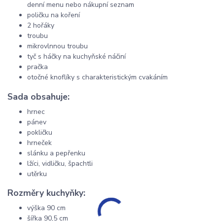
denní menu nebo nákupní seznam
poličku na koření
2 hořáky
troubu
mikrovlnnou troubu
tyč s háčky na kuchyňské náčiní
pračka
otočné knoflíky s charakteristickým cvakáním
Sada obsahuje:
hrnec
pánev
pokličku
hrneček
slánku a pepřenku
lžíci, vidličku, špachtli
utěrku
Rozměry kuchyňky:
výška 90 cm
šířka 90,5 cm