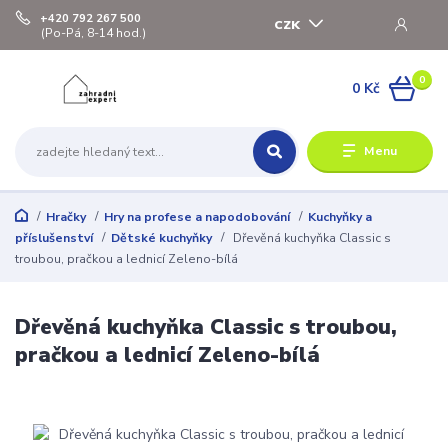
+420 792 267 500
CZK
(Po-Pá, 8-14 hod.)
0
0 Kč
Menu
Hračky
Hry na profese a napodobování
Kuchyňky a
příslušenství
Dětské kuchyňky
Dřevěná kuchyňka Classic s
troubou, pračkou a lednicí Zeleno-bílá
Dřevěná kuchyňka Classic s troubou,
pračkou a lednicí Zeleno-bílá