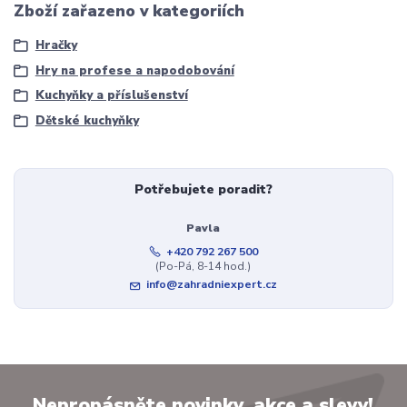
Zboží zařazeno v kategoriích
Hračky
Hry na profese a napodobování
Kuchyňky a příslušenství
Dětské kuchyňky
Potřebujete poradit?
Pavla
+420 792 267 500
(Po-Pá, 8-14 hod.)
info@zahradniexpert.cz
Nepropásněte novinky, akce a slevy!