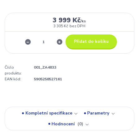
3 999 Kč
/
ks
3 305 Kč
bez DPH
Přidat do košíku
Číslo
001_ZA4833
produktu:
EAN kód:
5905258527161
Kompletní specifikace
Parametry
Hodnocení
0