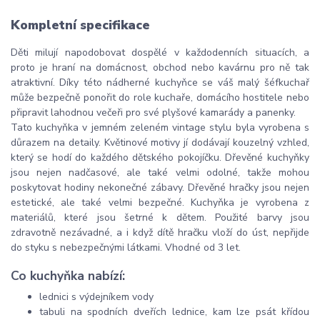
Kompletní specifikace
Děti milují napodobovat dospělé v každodenních situacích, a
proto je hraní na domácnost, obchod nebo kavárnu pro ně tak
atraktivní. Díky této nádherné kuchyňce se váš malý šéfkuchař
může bezpečně ponořit do role kuchaře, domácího hostitele nebo
připravit lahodnou večeři pro své plyšové kamarády a panenky.
Tato kuchyňka v jemném zeleném vintage stylu byla vyrobena s
důrazem na detaily. Květinové motivy jí dodávají kouzelný vzhled,
který se hodí do každého dětského pokojíčku. Dřevěné kuchyňky
jsou nejen nadčasové, ale také velmi odolné, takže mohou
poskytovat hodiny nekonečné zábavy. Dřevěné hračky jsou nejen
estetické, ale také velmi bezpečné. Kuchyňka je vyrobena z
materiálů, které jsou šetrné k dětem. Použité barvy jsou
zdravotně nezávadné, a i když dítě hračku vloží do úst, nepřijde
do styku s nebezpečnými látkami. Vhodné od 3 let.
Co kuchyňka nabízí:
lednici s výdejníkem vody
tabuli na spodních dveřích lednice, kam lze psát křídou