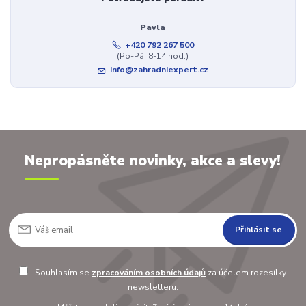
Pavla
+420 792 267 500
(Po-Pá, 8-14 hod.)
info@zahradniexpert.cz
Nepropásněte novinky, akce a slevy!
Přihlásit se
Souhlasím se
zpracováním osobních údajů
za účelem rozesílky
newsletteru.