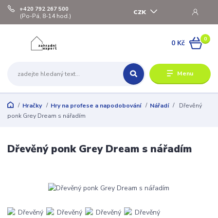
+420 792 267 500
CZK
(Po-Pá, 8-14 hod.)
0
0 Kč
Menu
Hračky
Hry na profese a napodobování
Nářadí
Dřevěný
ponk Grey Dream s nářadím
Dřevěný ponk Grey Dream s nářadím