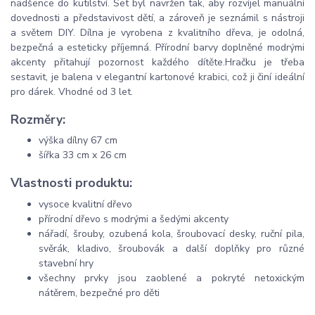
nadšence do kutilství. Set byl navržen tak, aby rozvíjel manuální
dovednosti a představivost dětí, a zároveň je seznámil s nástroji
a světem DIY. Dílna je vyrobena z kvalitního dřeva, je odolná,
bezpečná a esteticky příjemná. Přírodní barvy doplněné modrými
akcenty přitahují pozornost každého dítěte.Hračku je třeba
sestavit, je balena v elegantní kartonové krabici, což ji činí ideální
pro dárek. Vhodné od 3 let.
Rozměry:
výška dílny 67 cm
šířka 33 cm x 26 cm
Vlastnosti produktu:
vysoce kvalitní dřevo
přírodní dřevo s modrými a šedými akcenty
nářadí, šrouby, ozubená kola, šroubovací desky, ruční pila,
svěrák, kladivo, šroubovák a další doplňky pro různé
stavební hry
všechny prvky jsou zaoblené a pokryté netoxickým
nátěrem, bezpečné pro děti