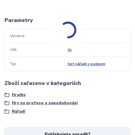
Parametry
Výrobce
Joko
Věk
3+
Typ
Set nářadí s ponkem
Zboží zařazeno v kategoriích
Hračky
Hry na profese a napodobování
Nářadí
Potřebujete poradit?