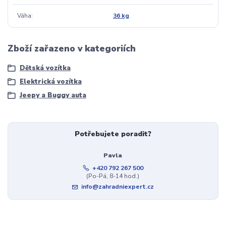
Váha
36 kg
Zboží zařazeno v kategoriích
Dětská vozítka
Elektrická vozítka
Jeepy a Buggy auta
Potřebujete poradit?
Pavla
+420 792 267 500
(Po-Pá, 8-14 hod.)
info@zahradniexpert.cz