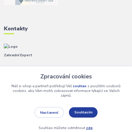
Kontakty
Zahradní Expert
Pavla
+420 792 267 500
Zpracování cookies
(Po-Pá, 8-14 hod.)
Náš e-shop a partneři potřebují Váš
souhlas
s použitím souborů
info@zahradniexpert.cz
cookies, aby Vám mohli zobrazovat informace týkající se Vašich
zájmů.
Souhlasím
Nastavení
Copyright 2024 Zahradní Expert. Všechna práva vyhrazena.
Souhlas můžete odmítnout
zde
.
Vytvořeno na
Eshop-rychle.cz