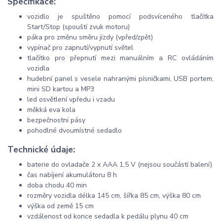
Specifikace:
vozidlo je spuštěno pomocí podsvíceného tlačítka
Start/Stop (spouští zvuk motoru)
páka pro změnu směru jízdy (vpřed/zpět)
vypínač pro zapnutí/vypnutí světel
tlačítko pro přepnutí mezi manuálním a RC ovládáním
vozidla
hudební panel s vesele nahranými písničkami, USB portem,
mini SD kartou a MP3
led osvětlení vpředu i vzadu
měkká eva kola
bezpečnostní pásy
pohodlné dvoumístné sedadlo
Technické údaje:
baterie do ovladače 2 x AAA 1,5 V (nejsou součástí balení)
čas nabíjení akumulátoru 8 h
doba chodu 40 min
rozměry vozidla délka 145 cm, šířka 85 cm, výška 80 cm
výška od země 15 cm
vzdálenost od konce sedadla k pedálu plynu 40 cm