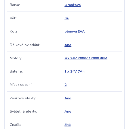
Barva
Oranžová
Věk
3+
Kola
pěnová EVA
Dálkové ovládání
Ano
Motory
4 x 24V 200W 12000 RPM
Baterie
1 x 24V 7Ah
Míst k sezení
2
Zvukové efekty
Ano
Světelné efekty
Ano
Značka
Jiná