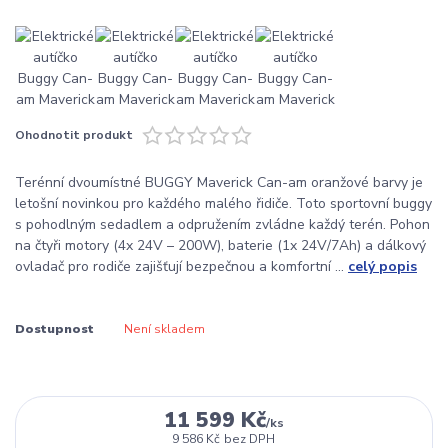
Ohodnotit produkt
Terénní dvoumístné BUGGY Maverick Can-am oranžové barvy je
letošní novinkou pro každého malého řidiče. Toto sportovní buggy
s pohodlným sedadlem a odpružením zvládne každý terén. Pohon
na čtyři motory (4x 24V – 200W), baterie (1x 24V/7Ah) a dálkový
ovladač pro rodiče zajišťují bezpečnou a komfortní ...
celý popis
Dostupnost
Není skladem
11 599 Kč
/
ks
9 586 Kč
bez DPH