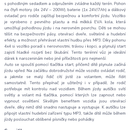
s pohodlným sedadlem a odpružením zvládne každý terén. Pohon
na čtyři motory (4x 24V – 200W), baterie (1x 24V/7Ah) a dálkový
ovladač pro rodiče zajišťují bezpečnou a komfortní jízdu. Vozítko
je vyrobeno z pevného plastu a má měkká EVA kola, která
umožňují pohodlnou jízdu i na nerovném povrchu. Děti se mohou
těšit na bezpečnostní pásy, otevírací dveře, světelné a hudební
efekty, a možnost přehrávat vlastní hudbu přes MP3. Díky pohonu
4x4 si vozítko poradí s nerovnostmi, trávou i kopci, a plynulý start
zajistí hladké rozjetí bez škubání. Tento terénní vůz je ideální
dárek k narozeninám nebo jiné příležitosti pro nejmenší.
Auto se spouští pomocí tlačítka start, přičemž dítě plynule začíná
jízdu vpřed. Na začátku dobrodružství může vozidlo ovládat rodič,
a jakmile se malý řidič cítí jistě za volantem, může řídit
samostatně. Tento přepínač je užitečný i v případě, že rodič
potřebuje mít kontrolu nad vozidlem. Během jízdy autíčko svítí
světly a volant má tlačítka, pomocí kterých lze zapnout nebo
vypnout osvětlení. Skvělým benefitem vozidla jsou otevírací
dveře, díky nimž dítě snadno nastupuje a vystupuje. K autíčku lze
připojit vlastní hudební zařízení typu MP3, takže dítě může během
jízdy poslouchat oblíbené písničky nebo pohádky.