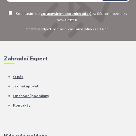
Souhlasím se
zpracováním osobních údajů
za účelem rozesílky
newsletteru.
Můžete se kdykoli odhlásit. Zasíláme jednou za 14 dní.
Zahradní Expert
O nás
Jak nakupovat
Obchodní podmínky
Kontakty