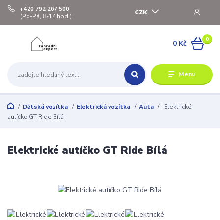
+420 792 267 500
CZK
(Po-Pá, 8-14 hod.)
0
0 Kč
Menu
Dětská vozítka
Elektrická vozítka
Auta
Elektrické
autíčko GT Ride Bílá
Elektrické autíčko GT Ride Bílá