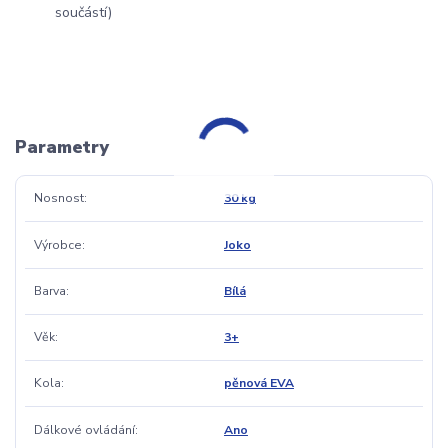
součástí)
Parametry
Nosnost
30 kg
Výrobce
Joko
Barva
Bílá
Věk
3+
Kola
pěnová EVA
Dálkové ovládání
Ano