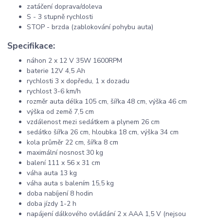
zatáčení doprava/doleva
S - 3 stupně rychlosti
STOP - brzda (zablokování pohybu auta)
Specifikace:
náhon 2 x 12 V 35W 1600RPM
baterie 12V 4,5 Ah
rychlosti 3 x dopředu, 1 x dozadu
rychlost 3-6 km/h
rozměr auta délka 105 cm, šířka 48 cm, výška 46 cm
výška od země 7,5 cm
vzdálenost mezi sedátkem a plynem 26 cm
sedátko šířka 26 cm, hloubka 18 cm, výška 34 cm
kola průměr 22 cm, šířka 8 cm
maximální nosnost 30 kg
balení 111 x 56 x 31 cm
váha auta 13 kg
váha auta s balením 15,5 kg
doba nabíjení 8 hodin
doba jízdy 1-2 h
napájení dálkového ovládání 2 x AAA 1,5 V (nejsou