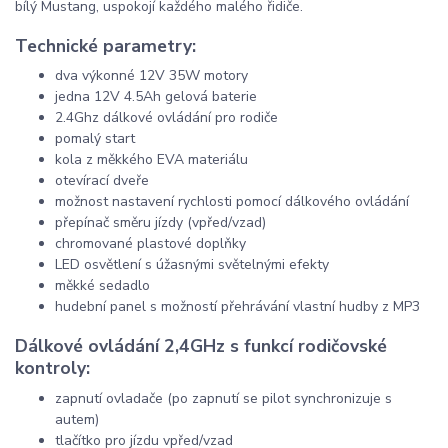
bílý Mustang, uspokojí každého malého řidiče.
Technické parametry:
dva výkonné 12V 35W motory
jedna 12V 4.5Ah gelová baterie
2.4Ghz dálkové ovládání pro rodiče
pomalý start
kola z měkkého EVA materiálu
otevírací dveře
možnost nastavení rychlosti pomocí dálkového ovládání
přepínač směru jízdy (vpřed/vzad)
chromované plastové doplňky
LED osvětlení s úžasnými světelnými efekty
měkké sedadlo
hudební panel s možností přehrávání vlastní hudby z MP3
Dálkové ovládání 2,4GHz s funkcí rodičovské
kontroly:
zapnutí ovladače (po zapnutí se pilot synchronizuje s
autem)
tlačítko pro jízdu vpřed/vzad