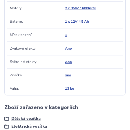
Motory
2 x 35W 1600RPM
Baterie
1 x 12V 4,5 Ah
Míst k sezení
1
Zvukové efekty
Ano
Světelné efekty
Ano
Značka
Jiná
Váha
13 kg
Zboží zařazeno v kategoriích
Dětská vozítka
Elektrická vozítka