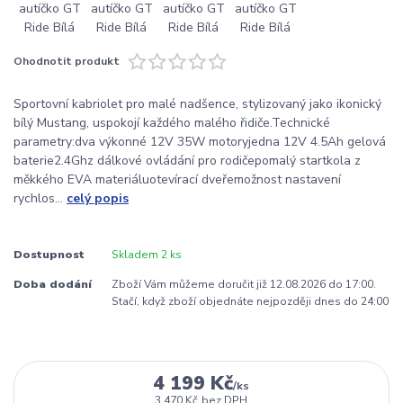
Ohodnotit produkt
Sportovní kabriolet pro malé nadšence, stylizovaný jako ikonický
bílý Mustang, uspokojí každého malého řidiče.Technické
parametry:dva výkonné 12V 35W motoryjedna 12V 4.5Ah gelová
baterie2.4Ghz dálkové ovládání pro rodičepomalý startkola z
měkkého EVA materiáluotevírací dveřemožnost nastavení
rychlos...
celý popis
Dostupnost
Skladem 2 ks
Doba dodání
Zboží Vám můžeme doručit již 12.08.2026 do 17:00.
Stačí, když zboží objednáte nejpozději dnes do 24:00
4 199 Kč
/
ks
3 470 Kč
bez DPH