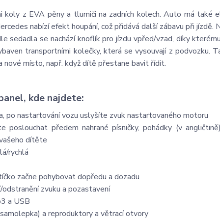
 koly z EVA pěny a tlumiči na zadních kolech. Auto má také e
rcedes nabízí efekt houpání, což přidává další zábavu při jízdě. 
le sedadla se nachází knoflík pro jízdu vpřed/vzad, díky kterému 
vybaven transportními kolečky, která se vysouvají z podvozku. T
nové místo, např. když dítě přestane bavit řídit.
panel, kde najdete:
la, po nastartování vozu uslyšíte zvuk nastartovaného motoru
 poslouchat předem nahrané písničky, pohádky (v angličtině
 vašeho dítěte
lá/rychlá
autíčko začne pohybovat dopředu a dozadu
í/odstranění zvuku a pozastavení
Mp3 a USB
samolepka) a reproduktory a větrací otvory