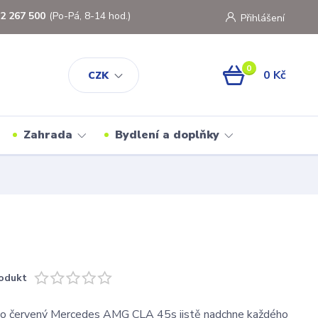
2 267 500
(Po-Pá, 8-14 hod.)
Přihlášení
0
0 Kč
CZK
Zahrada
Bydlení a doplňky
odukt
ko červený Mercedes AMG CLA 45s jistě nadchne každého