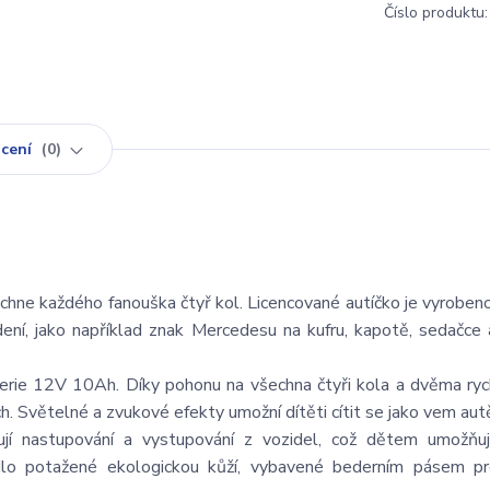
Číslo produktu:
cení
0
ne každého fanouška čtyř kol. Licencované autíčko je vyroben
dení, jako například znak Mercedesu na kufru, kapotě, sedačce 
ie 12V 10Ah. Díky pohonu na všechna čtyři kola a dvěma ryc
h. Světelné a zvukové efekty umožní dítěti cítit se jako vem aut
ují nastupování a vystupování z vozidel, což dětem umožňu
adlo potažené ekologickou kůží, vybavené bederním pásem pr