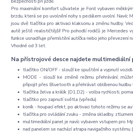
bezpečnosti při jízdě.
Pro maximální komfort uživatele je Ford vybaven měkkými
brzdu, která se po uvolnění nohy s pedálem uvolní. Navíc Me
jsou dvě tlačítka pro aktivaci klaksonu a změnu hudby. Ved
autě ještě realističtější! Pro pohodlí rodičů je Mercedes 
funkce usnadňuje přemístění autíčka nebo jeho převezení na 
Vhodné od 3 let.
Na přístrojové desce najdete multimediální 
tlačítko ON/OFF - slouží ke spuštění a vypnutí vozid
MODE - slouží ke změně režimu přehrávání, můžete
připojit přes Bluetooth a přehrávat oblíbenou hudbu
tlačítka želva a králík (D1,D2) - volba rychlosti, poma
tlačítko pro zapnutí světla (vpředu)
koník - houpací efekt, po aktivaci tohoto režimu se 
tlačítka pro ovládání zvuku - změna skladby, ztlumen
multimediální panel je navíc vybaven vstupem pro 
nad panelem se nachází atrapa navigačního systému (