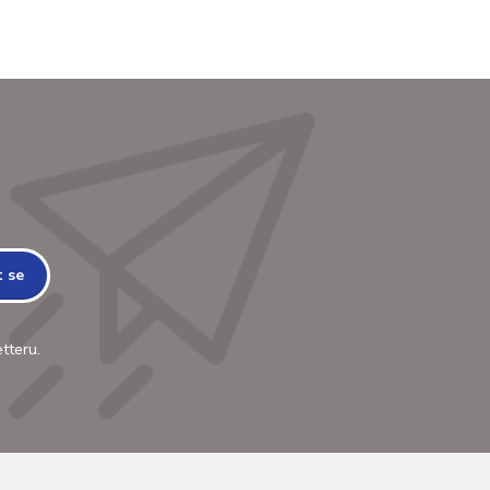
t se
tteru.