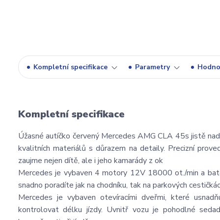
Kompletní specifikace
Parametry
Hodno
Kompletní specifikace
Úžasné autíčko červený Mercedes AMG CLA 45s jistě nadch
kvalitních materiálů s důrazem na detaily. Precizní prove
zaujme nejen dítě, ale i jeho kamarády z ok
Mercedes je vybaven 4 motory 12V 18000 ot./min a bater
snadno poradíte jak na chodníku, tak na parkových cestičkác
Mercedes je vybaven otevíracími dveřmi, které usnadň
kontrolovat délku jízdy. Uvnitř vozu je pohodlné sed