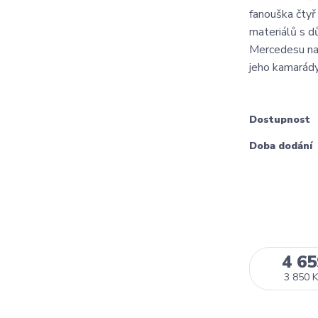
fanouška čtyř 
materiálů s dů
Mercedesu na k
jeho kamarády
Dostupnost
Doba dodání
4 65
3 850 K