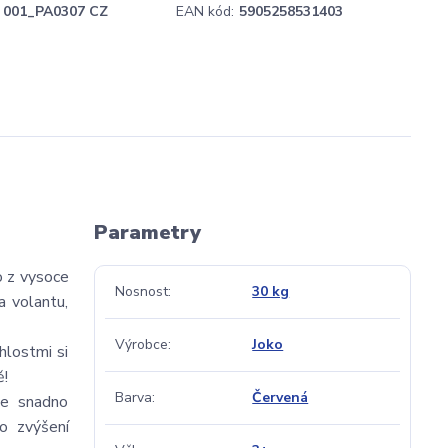
001_PA0307 CZ
EAN kód:
5905258531403
Parametry
o z vysoce
Nosnost
30 kg
a volantu,
Výrobce
Joko
hlostmi si
ě!
Barva
Červená
je snadno
o zvýšení