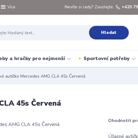
Nevíte si rady? Zavolejte.
+420 79
Více
Hledat
eby a hračky pro nejmenší
Sportovní potřeby
cké autíčko Mercedes AMG CLA 45s Červená
 CLA 45s Červená
Ohodnotit pr
Úžasné autíč