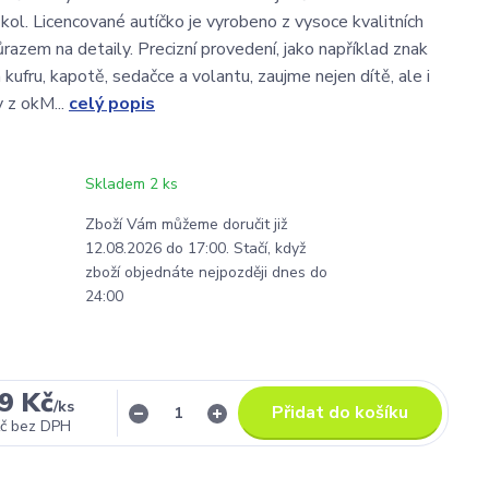
kol. Licencované autíčko je vyrobeno z vysoce kvalitních
razem na detaily. Precizní provedení, jako například znak
ufru, kapotě, sedačce a volantu, zaujme nejen dítě, ale i
 z okM...
celý popis
Skladem 2 ks
Zboží Vám můžeme doručit již
12.08.2026 do 17:00. Stačí, když
zboží objednáte nejpozději dnes do
24:00
9 Kč
/
ks
Přidat do košíku
č
bez DPH