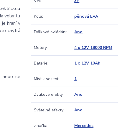
Věk
3+
lektrickou
Na volantu
Kola
pěnová EVA
je hraní v
ato chytrá
Dálkové ovládání
Ano
Motory
4 x 12V 18000 RPM
Baterie
1 x 12V 10Ah
) nebo se
Míst k sezení
1
Zvukové efekty
Ano
Světelné efekty
Ano
Značka
Mercedes