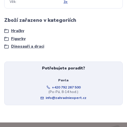
Věk
3+
Zboží zařazeno v kategoriích
Hračky
Figurky
Dinosauři a draci
Potřebujete poradit?
Pavla
+420 792 267 500
(Po-Pá, 8-14 hod.)
info@zahradniexpert.cz