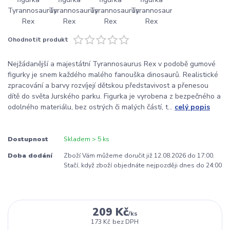
Ohodnotit produkt
Nejžádanější a majestátní Tyrannosaurus Rex v podobě gumové
figurky je snem každého malého fanouška dinosaurů. Realistické
zpracování a barvy rozvíjejí dětskou představivost a přenesou
dítě do světa Jurského parku. Figurka je vyrobena z bezpečného a
odolného materiálu, bez ostrých či malých částí, t...
celý popis
Dostupnost
Skladem > 5 ks
Doba dodání
Zboží Vám můžeme doručit již 12.08.2026 do 17:00.
Stačí, když zboží objednáte nejpozději dnes do 24:00
209 Kč
/
ks
173 Kč
bez DPH