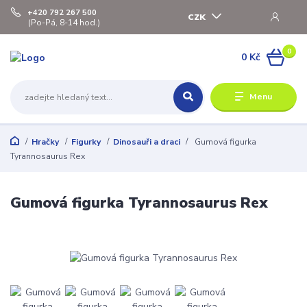
+420 792 267 500
CZK
(Po-Pá, 8-14 hod.)
0
0 Kč
Menu
Hračky
Figurky
Dinosauři a draci
Gumová figurka
Tyrannosaurus Rex
Gumová figurka Tyrannosaurus Rex