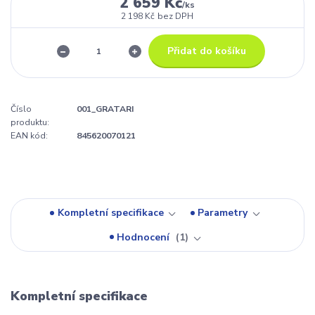
2 659 Kč
/
ks
2 198 Kč
bez DPH
Přidat do košíku
Číslo
001_GRATARI
produktu:
EAN kód:
845620070121
Kompletní specifikace
Parametry
Hodnocení
1
Kompletní specifikace