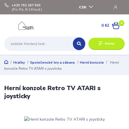
+420 792 267 500
CZK
(Po-Pá, 8-14 hod.)
0
0 Kč
Menu
Hračky
Společenské hry a zábava
Herní konzole
Herní
konzole Retro TV ATARI s joysticky
Herní konzole Retro TV ATARI s
joysticky