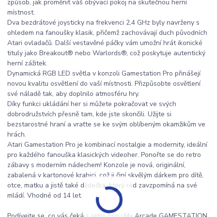
způsob, jak proměnit váš obývací pokoj na skutečnou herní
místnost.
Dva bezdrátové joysticky na frekvenci 2,4 GHz byly navrženy s
ohledem na fanoušky klasik, přičemž zachovávají duch původních
Atari ovladačů. Další vestavěné páčky vám umožní hrát ikonické
tituly jako Breakout® nebo Warlords®, což poskytuje autentický
herní zážitek.
Dynamická RGB LED světla v konzoli Gamestation Pro přinášejí
novou kvalitu osvětlení do vaší místnosti. Přizpůsobte osvětlení
své náladě tak, aby doplnilo atmosféru hry.
Díky funkci ukládání her si můžete pokračovat ve svých
dobrodružstvích přesně tam, kde jste skončili. Užijte si
bezstarostné hraní a vraťte se ke svým oblíbeným okamžikům ve
hrách.
Atari Gamestation Pro je kombinací nostalgie a modernity, ideální
pro každého fanouška klasických videoher. Ponořte se do retro
zábavy s moderním nádechem! Konzole je nová, originální,
zabalená v kartonové krabici, což ji činí skvělým dárkem pro dítě,
otce, matku a jistě také dědečka, který rád zavzpomíná na své
mládí. Vhodné od 14 let.
Podívejte se, co vás čeká s retro hrou My Arcade GAMESTATION