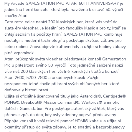
My Arcade GAMESTATION PRO ATARI 50TH ANNIVERSARY je
jedinečná herní konzole, která byla navržena k oslavě 50. výročí
značky Atari.
Tato retro edice nabízí 200 klasických her, které vás vrátí do
zlaté éry videoher. Je ideální pro fanoušky klasik a pro ty, kteří se
chtějí seznámit s počátky hraní. GAMESTATION PRO kombinuje
nostalgii s moderní technologií a poskytuje skvělou zábavu pro
celou rodinu. Znovuobjevte kultovní hity a užijte si hodiny zábavy
plné vzpomínek!
Atari, průkopník světa videoher, představuje konzoli Gamestation
Pro u příležitosti svého 50. výročí! Toto jedinečné zařízení nabízí
více než 200 klasických her, včetně ikonických titulů z konzolí
Atari 2600, 5200, 7800 a arkádových klasik. Zažijte
nezapomenutelné chvíle při hraní svých oblíbených her, které
definovaly historii hraní.
Užijte si oficiálně licencované tituly jako Asteroids®, Centipede®,
PONG®, Breakout®, Missile Command®, Warlords® a mnoho
dalších. Gamestation Pro poskytuje autentický zážitek, který vás
přenese zpět do dob, kdy byly videohry poprvé představeny.
Připojte konzoli k vaší televizi pomocí HDMI® kabelu a užijte si
okamžitý přístup do světa zábavy. Je to snadný a bezproblémový