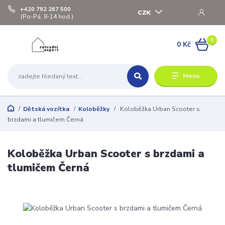
+420 792 267 500
CZK
(Po-Pá, 8-14 hod.)
0
0 Kč
Menu
Dětská vozítka
Koloběžky
Koloběžka Urban Scooter s
brzdami a tlumičem Černá
Koloběžka Urban Scooter s brzdami a
tlumičem Černá