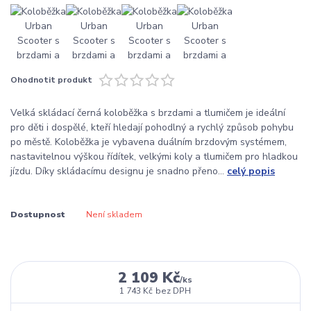
Ohodnotit produkt
Velká skládací černá koloběžka s brzdami a tlumičem je ideální
pro děti i dospělé, kteří hledají pohodlný a rychlý způsob pohybu
po městě. Koloběžka je vybavena duálním brzdovým systémem,
nastavitelnou výškou řídítek, velkými koly a tlumičem pro hladkou
jízdu. Díky skládacímu designu je snadno přeno...
celý popis
Dostupnost
Není skladem
2 109 Kč
/
ks
1 743 Kč
bez DPH