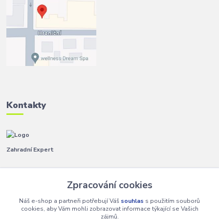
Kontakty
Zahradní Expert
Pavla
+420 792 267 500
Zpracování cookies
(Po-Pá, 8-14 hod.)
Náš e-shop a partneři potřebují Váš
souhlas
s použitím souborů
info@zahradniexpert.cz
cookies, aby Vám mohli zobrazovat informace týkající se Vašich
zájmů.