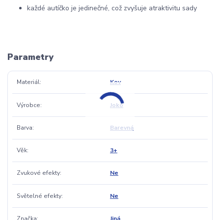
každé autíčko je jedinečné, což zvyšuje atraktivitu sady
Parametry
Materiál
Kov
Výrobce
Joko
Barva
Barevná
Věk
3+
Zvukové efekty
Ne
Světelné efekty
Ne
Značka
Jiná