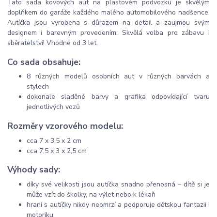
Tato sada kovových aut na plastovém podvozku je skvělým
doplňkem do garáže každého malého automobilového nadšence.
Autíčka jsou vyrobena s důrazem na detail a zaujmou svým
designem i barevným provedením. Skvělá volba pro zábavu i
sběratelství! Vhodné od 3 let.
Co sada obsahuje:
8 různých modelů osobních aut v různých barvách a
stylech
dokonale sladěné barvy a grafika odpovídající tvaru
jednotlivých vozů
Rozměry vzorového modelu:
cca 7 x 3,5 x 2 cm
cca 7,5 x 3 x 2,5 cm
Výhody sady:
díky své velikosti jsou autíčka snadno přenosná – dítě si je
může vzít do školky, na výlet nebo k lékaři
hraní s autíčky nikdy neomrzí a podporuje dětskou fantazii i
motoriku