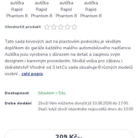
Ohodnotit produkt
Tato sada kovových aut na plastovém podvozku je skvělým
doplňkem do garáže každého malého automobilového nadšence.
Autíčka jsou vyrobena s důrazem na detail a zaujmou svým
designem i barevným provedením. Skvělá volba pro zábavu i
sběratelství! Vhodné od 3 let.Co sada obsahuje:8 různých modelů
osobní...
celý popis
Dostupnost
Skladem > 5 ks
Doba dodání
Zboží Vám můžeme doručit již 10.08.2026 do 17:00.
Stačí, když zboží objednáte nejpozději dnes do 10:00
209 Kč
/
ks