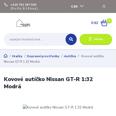
+420 792 267 500
CZK
(Po-Pá, 8-14 hod.)
0
0 Kč
Menu
Hračky
Dopravní prostředky
Autíčka
Kovové autíčko
Nissan GT-R 1:32 Modrá
Kovové autíčko Nissan GT-R 1:32
Modrá