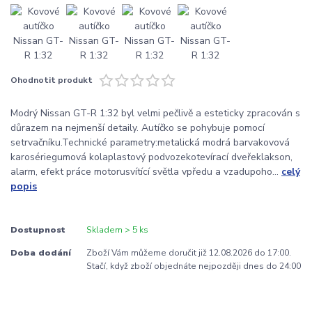
Ohodnotit produkt
Modrý Nissan GT-R 1:32 byl velmi pečlivě a esteticky zpracován s
důrazem na nejmenší detaily. Autíčko se pohybuje pomocí
setrvačníku.Technické parametry:metalická modrá barvakovová
karosériegumová kolaplastový podvozekotevírací dveřeklakson,
alarm, efekt práce motorusvítící světla vpředu a vzadupoho...
celý
popis
Dostupnost
Skladem > 5 ks
Doba dodání
Zboží Vám můžeme doručit již 12.08.2026 do 17:00.
Stačí, když zboží objednáte nejpozději dnes do 24:00