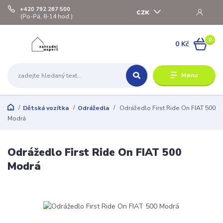
+420 792 267 500
CZK
(Po-Pá, 8-14 hod.)
0
0 Kč
Menu
Dětská vozítka
Odrážedla
Odrážedlo First Ride On FIAT 500
Modrá
Odrážedlo First Ride On FIAT 500
Modrá