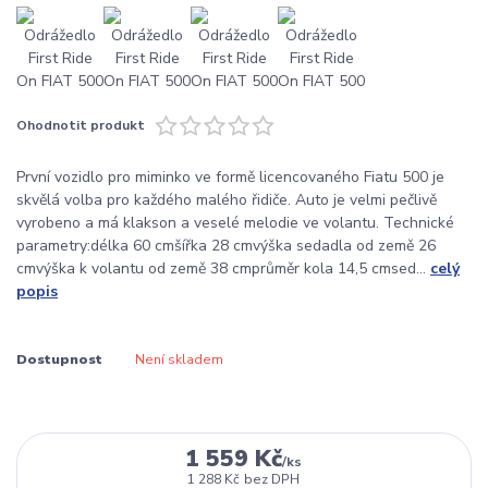
Ohodnotit produkt
První vozidlo pro miminko ve formě licencovaného Fiatu 500 je
skvělá volba pro každého malého řidiče. Auto je velmi pečlivě
vyrobeno a má klakson a veselé melodie ve volantu. Technické
parametry:délka 60 cmšířka 28 cmvýška sedadla od země 26
cmvýška k volantu od země 38 cmprůměr kola 14,5 cmsed...
celý
popis
Dostupnost
Není skladem
1 559 Kč
/
ks
1 288 Kč
bez DPH