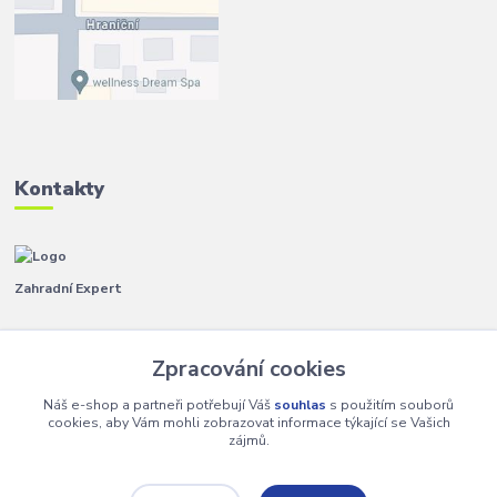
Kontakty
Zahradní Expert
Pavla
+420 792 267 500
Zpracování cookies
(Po-Pá, 8-14 hod.)
Náš e-shop a partneři potřebují Váš
souhlas
s použitím souborů
info@zahradniexpert.cz
cookies, aby Vám mohli zobrazovat informace týkající se Vašich
zájmů.