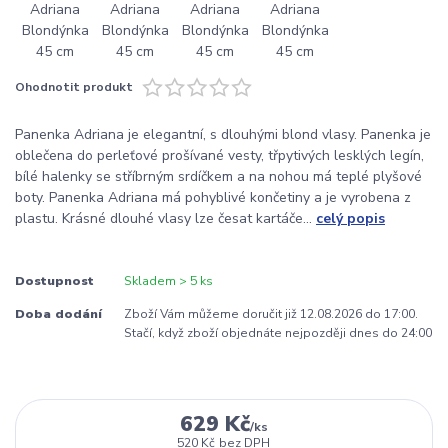
Ohodnotit produkt
Panenka Adriana je elegantní, s dlouhými blond vlasy. Panenka je
oblečena do perleťové prošívané vesty, třpytivých lesklých legín,
bílé halenky se stříbrným srdíčkem a na nohou má teplé plyšové
boty. Panenka Adriana má pohyblivé končetiny a je vyrobena z
plastu. Krásné dlouhé vlasy lze česat kartáče...
celý popis
Dostupnost
Skladem > 5 ks
Doba dodání
Zboží Vám můžeme doručit již 12.08.2026 do 17:00.
Stačí, když zboží objednáte nejpozději dnes do 24:00
629 Kč
/
ks
520 Kč
bez DPH