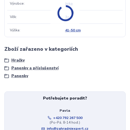
Výrobce
Joko
Věk
3+
Výška
41-50 cm
Zboží zařazeno v kategoriích
Hračky
Panenky a příslušenství
Panenky
Potřebujete poradit?
Pavla
+420 792 267 500
(Po-Pá, 8-14 hod.)
info@zahradniexpert.cz