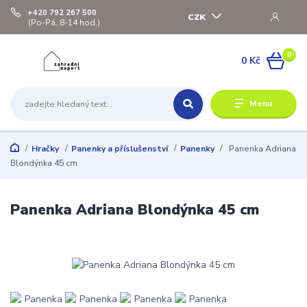
+420 792 267 500
CZK
(Po-Pá, 8-14 hod.)
0
0 Kč
Menu
Hračky
Panenky a příslušenství
Panenky
Panenka Adriana
Blondýnka 45 cm
Panenka Adriana Blondýnka 45 cm