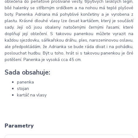
oblečena do perleťové prošívané vesty, třpytivých lesklých legín,
bílé halenky se stříbrným srdíčkem a na nohou má teplé plyšové
boty. Panenka Adriana má pohyblivé končetiny a je vyrobena z
plastu. Krásné dlouhé vlasy lze česat kartáčem, který je součástí
sady. Její oči jsou obaleny natočenými černými řasami, které
doplňují její oblečení. S takovou panenkou můžete vyrazit na
každou sjezdovku, sáňkařskou dráhu, ples, narozeninovou oslavu,
ale předpokládám, že Adrianka se bude ráda dívat i na pohádku,
poslouchat hudbu. Být u toho, hrát si s takovou panenkou je čiré
potěšení. Panenka je vysoká cca 45 cm.
Sada obsahuje:
panenka
stojan
kartáč na vlasy
Parametry