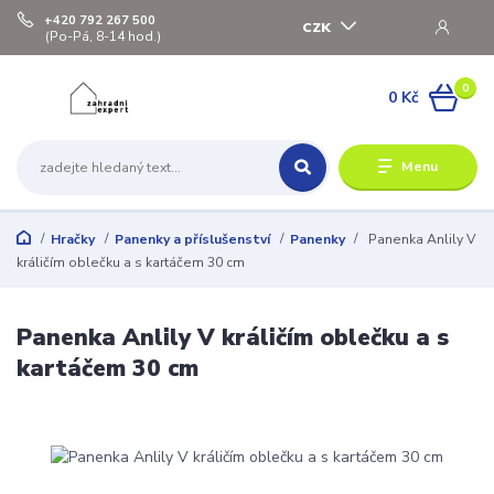
+420 792 267 500
CZK
(Po-Pá, 8-14 hod.)
0
0 Kč
Menu
Hračky
Panenky a příslušenství
Panenky
Panenka Anlily V
králičím oblečku a s kartáčem 30 cm
Panenka Anlily V králičím oblečku a s
kartáčem 30 cm