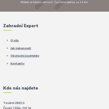
Můžete se kdykoli odhlásit. Zasíláme jednou za 14 dní.
Zahradní Expert
O nás
Jak nakupovat
Obchodní podmínky
Kontakty
Kde nás najdete
Tovární 283/13
Český Těšín, 737 01