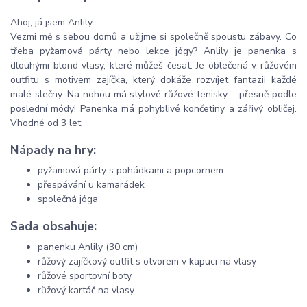
Ahoj, já jsem Anlily.
Vezmi mě s sebou domů a užijme si společně spoustu zábavy. Co
třeba pyžamová párty nebo lekce jógy? Anlily je panenka s
dlouhými blond vlasy, které můžeš česat. Je oblečená v růžovém
outfitu s motivem zajíčka, který dokáže rozvíjet fantazii každé
malé slečny. Na nohou má stylové růžové tenisky – přesně podle
poslední módy! Panenka má pohyblivé končetiny a zářivý obličej.
Vhodné od 3 let.
Nápady na hry:
pyžamová párty s pohádkami a popcornem
přespávání u kamarádek
společná jóga
Sada obsahuje:
panenku Anlily (30 cm)
růžový zajíčkový outfit s otvorem v kapuci na vlasy
růžové sportovní boty
růžový kartáč na vlasy