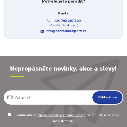
Potřebujete poradit?
Pavla
+420 792 267 500
(Po-Pá, 8-14 hod.)
info@zahradniexpert.cz
Nepropásněte novinky, akce a slevy!
Přihlásit se
Souhlasím se
zpracováním osobních údajů
za účelem rozesílky
newsletteru.