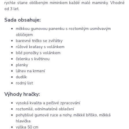
rychle stane oblíbeným miminkem každé malé maminky. Vhodné
od 3 let.
Sada obsahuje:
měkkou gumovou panenku s roztomilým usměvavým
obličejem
barevné tričko se zvířátky
růžové kraťasy s volánkem
bílé ponožky s volánkem
čelenku s květinou
plenky
láhev na krmení
dudlík
rodný list
Výhody hračky:
vysoká kvalita a pečlivé zpracování
roztomilé, odnímatelné oblečení
pohyblivé gumové ruce a nohy, měkké bříško, měkká
hlavička
výška 50 cm