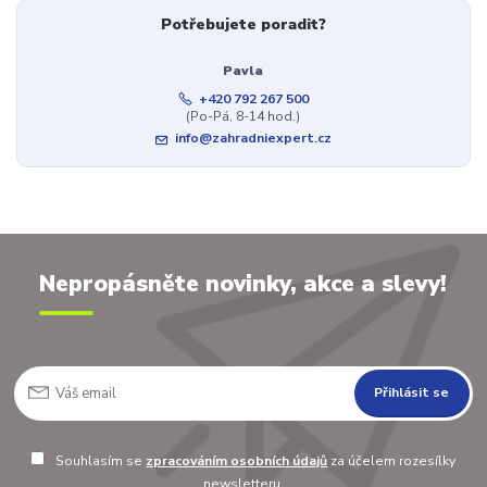
Potřebujete poradit?
Pavla
+420 792 267 500
(Po-Pá, 8-14 hod.)
info@zahradniexpert.cz
Nepropásněte novinky, akce a slevy!
Přihlásit se
Souhlasím se
zpracováním osobních údajů
za účelem rozesílky
newsletteru.