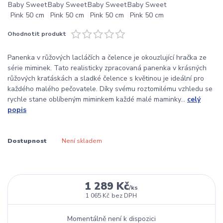
Ohodnotit produkt
Panenka v růžových lacláčích a čelence je okouzlující hračka ze
série miminek. Tato realisticky zpracovaná panenka v krásných
růžových kraťáskách a sladké čelence s květinou je ideální pro
každého malého pečovatele. Díky svému roztomilému vzhledu se
rychle stane oblíbeným miminkem každé malé maminky...
celý
popis
Dostupnost
Není skladem
1 289 Kč
/
ks
1 065 Kč
bez DPH
Momentálně není k dispozici