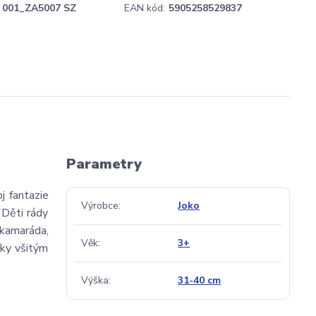
001_ZA5007 SZ
EAN kód:
5905258529837
Parametry
j fantazie
Výrobce
Joko
 Děti rády
 kamaráda,
Věk
3+
íky všitým
Výška
31-40 cm