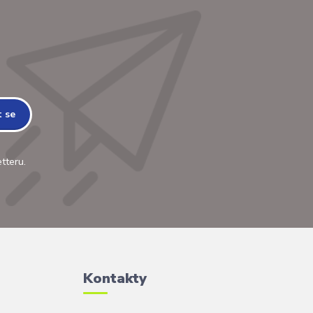
t se
tteru.
Kontakty