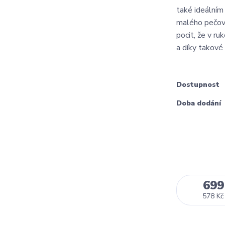
také ideálním
malého pečova
pocit, že v r
a díky takové
Dostupnost
Doba dodání
699
578 Kč