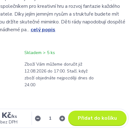
 společníkem pro kreativní hru a rozvoj fantazie každého
tele. Díky jejím jemným rysům a struktuře budete mít
ukou držíte skutečné miminko. Děti rády napodobují dospělé
 nádherné pa...
celý popis
Skladem > 5 ks
Zboží Vám můžeme doručit již
12.08.2026 do 17:00. Stačí, když
zboží objednáte nejpozději dnes do
24:00
 Kč
/
ks
Přidat do košíku
bez DPH