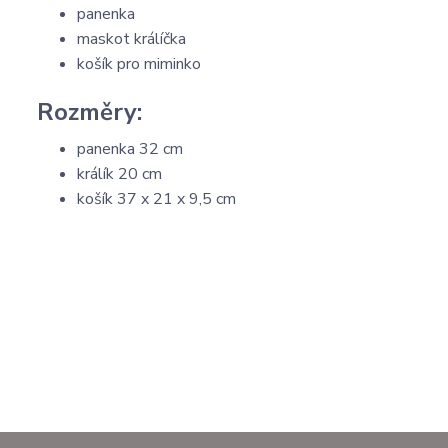
panenka
maskot králíčka
košík pro miminko
Rozměry:
panenka 32 cm
králík 20 cm
košík 37 x 21 x 9,5 cm