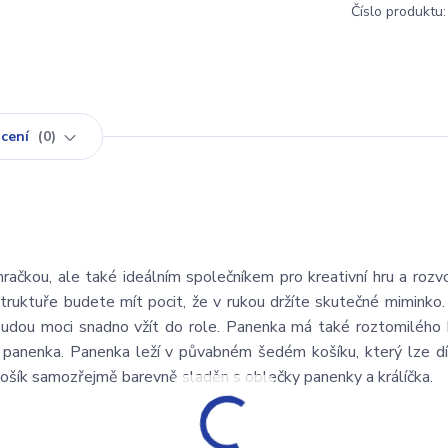
Číslo produktu:
cení
0
ačkou, ale také ideálním společníkem pro kreativní hru a rozvo
ruktuře budete mít pocit, že v rukou držíte skutečné miminko.
udou moci snadno vžít do role. Panenka má také roztomilého
o panenka. Panenka leží v půvabném šedém košíku, který lze d
košík samozřejmě barevně sladěn s oblečky panenky a králíčka.