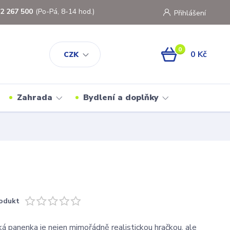
2 267 500
(Po-Pá, 8-14 hod.)
Přihlášení
0
0 Kč
CZK
Zahrada
Bydlení a doplňky
odukt
 panenka je nejen mimořádně realistickou hračkou, ale