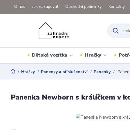
O nás
Jak nakupovat
Obchodní podmínky
Kontakty
Dětská vozítka
Hračky
Potř
Hračky
Panenky a příslušenství
Panenky
Panenk
Panenka Newborn s králíčkem v k