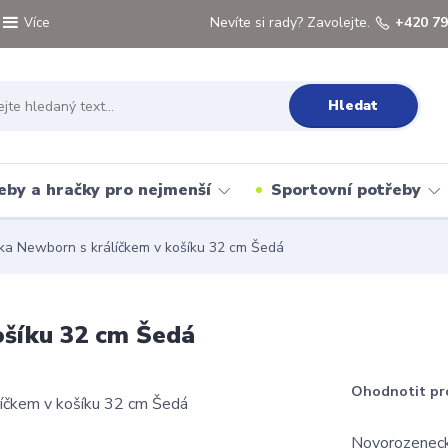
Nevíte si rady? Zavolejte.
+420 79
Více
Hledat
eby a hračky pro nejmenší
Sportovní potřeby
a Newborn s králíčkem v košíku 32 cm Šedá
ošíku 32 cm Šedá
Ohodnotit pr
Novorozenecká