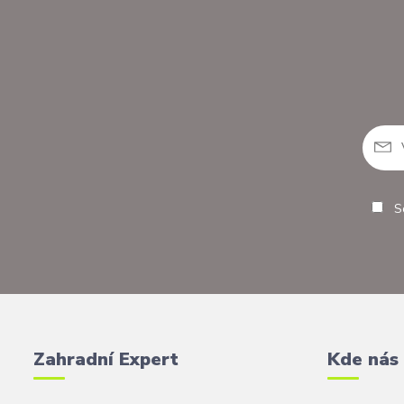
So
Zahradní Expert
Kde nás