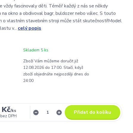
je vždy fascinovaly děti. Téměř každý z nás se někdy
m na okno a obdivoval bagr, buldozer nebo válec. S touto
n o vlastním stavebním stroji může stát skutečností!Model
lastu v...
celý popis
Skladem 5 ks
Zboží Vám můžeme doručit již
12.08.2026 do 17:00. Stačí, když
zboží objednáte nejpozději dnes do
24:00
 Kč
/
ks
Přidat do košíku
bez DPH