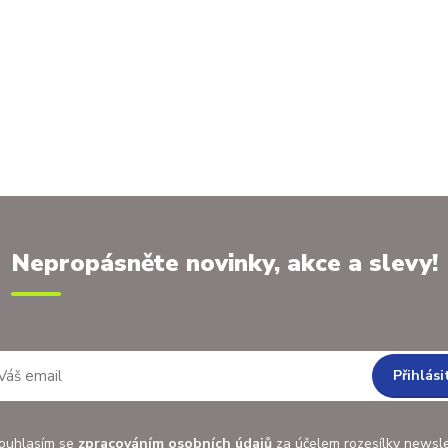
Nepropásněte novinky, akce a slevy!
Přihlási
uhlasím se
zpracováním osobních údajů
za účelem rozesílky newsle