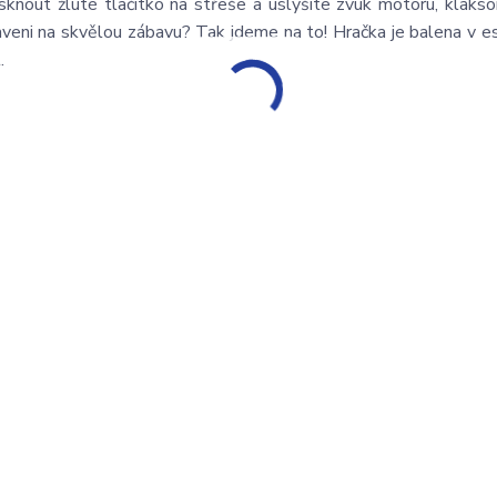
isknout žluté tlačítko na střeše a uslyšíte zvuk motoru, klakso
raveni na skvělou zábavu? Tak jdeme na to! Hračka je balena v e
.