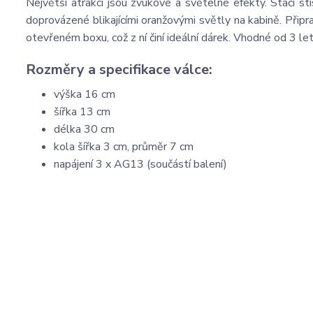
Největší atrakcí jsou zvukové a světelné efekty. Stačí st
doprovázené blikajícími oranžovými světly na kabině. Přip
otevřeném boxu, což z ní činí ideální dárek. Vhodné od 3 let
Rozměry a specifikace válce:
výška 16 cm
šířka 13 cm
délka 30 cm
kola šířka 3 cm, průměr 7 cm
napájení 3 x AG13 (součástí balení)