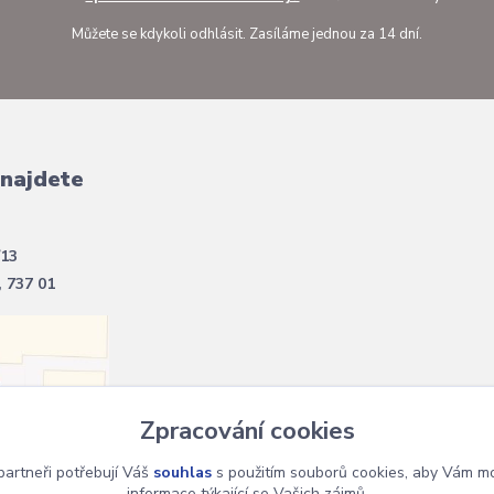
Můžete se kdykoli odhlásit. Zasíláme jednou za 14 dní.
 najdete
/13
, 737 01
Zpracování cookies
artneři potřebují Váš
souhlas
s použitím souborů cookies, aby Vám mo
informace týkající se Vašich zájmů.