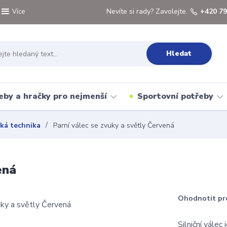
Nevíte si rady? Zavolejte.
+420 79
Více
Hledat
eby a hračky pro nejmenší
Sportovní potřeby
žká technika
Parní válec se zvuky a světly Červená
ená
Ohodnotit pr
Silniční vále