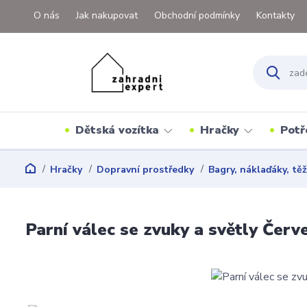
O nás
Jak nakupovat
Obchodní podmínky
Kontakty
Dětská vozítka
Hračky
Potř
Hračky
Dopravní prostředky
Bagry, náklaďáky, tě
Parní válec se zvuky a světly Červ