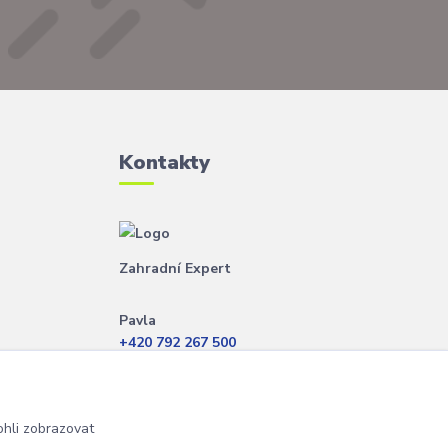
Kontakty
Zahradní Expert
Pavla
+420 792 267 500
(Po-Pá, 8-14 hod.)
info@zahradniexpert.cz
hli zobrazovat