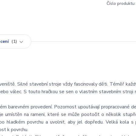
Číslo produktu:
cení
1
eniště. Silné stavební stroje vždy fascinovaly děti. Téměř každ
nebo válec. S touto hračkou se sen o vlastním stavebním stroji
lém barevném provedení. Pozornost upoutávají propracované det
 je umístěn na rameni, které se může pootočit o několik stupňů
o hladkém povrchu a uvolnit, aby jel dopředu. Velká kola s 
st k povrchu.