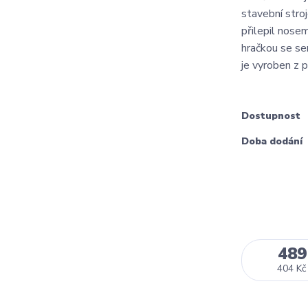
stavební stro
přilepil nose
hračkou se se
je vyroben z p
Dostupnost
Doba dodání
489
404 Kč