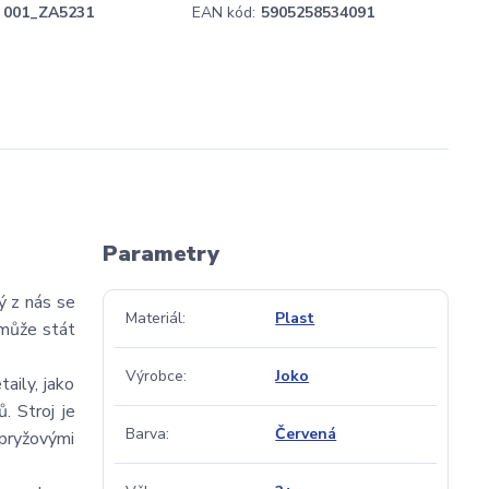
001_ZA5231
EAN kód:
5905258534091
Parametry
ý z nás se
Materiál
Plast
 může stát
Výrobce
Joko
aily, jako
. Stroj je
Barva
Červená
pryžovými