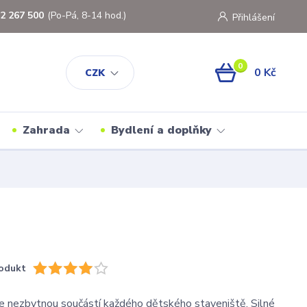
2 267 500
(Po-Pá, 8-14 hod.)
Přihlášení
0
0 Kč
CZK
Zahrada
Bydlení a doplňky
odukt
c je nezbytnou součástí každého dětského staveniště. Silné