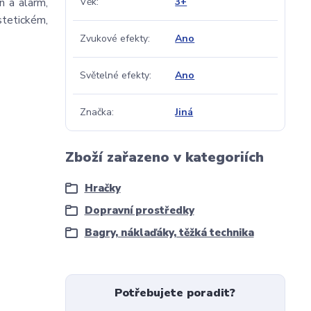
n a alarm,
Věk
3+
stetickém,
Zvukové efekty
Ano
Světelné efekty
Ano
Značka
Jiná
Zboží zařazeno v kategoriích
Hračky
Dopravní prostředky
Bagry, náklaďáky, těžká technika
Potřebujete poradit?