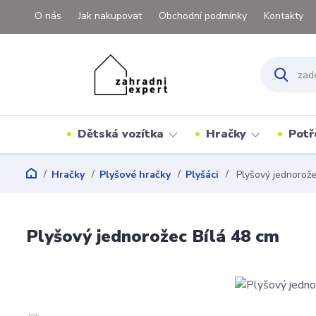
O nás
Jak nakupovat
Obchodní podmínky
Kontakty
Dětská vozítka
Hračky
Potř
Hračky
Plyšové hračky
Plyšáci
Plyšový jednorože
Plyšový jednorožec Bílá 48 cm