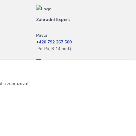
Zahradní Expert
Pavla
+420 792 267 500
(Po-Pá, 8-14 hod.)
info@zahradniexpert.cz
hli zobrazovat
Vytvořeno na
Eshop-rychle.cz