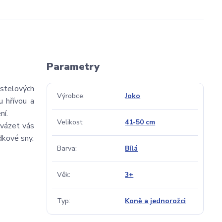
Parametry
stelových
Výrobce
Joko
 hřívou a
ní.
Velikost
41-50 cm
ovázet vás
dkové sny.
Barva
Bílá
Věk
3+
Typ
Koně a jednorožci