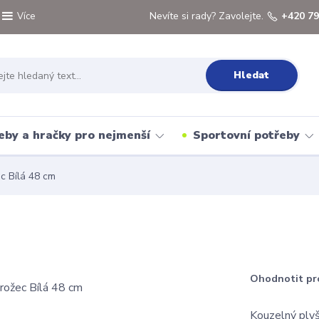
Nevíte si rady? Zavolejte.
+420 79
Více
Hledat
eby a hračky pro nejmenší
Sportovní potřeby
c Bílá 48 cm
Ohodnotit pr
Kouzelný plyš