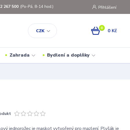
2 267 500
(Po-Pá, 8-14 hod.)
Přihlášení
0
0 Kč
CZK
Zahrada
Bydlení a doplňky
odukt
ový jednorožec je maskot vytvořený pro mazlení. Plyšák je