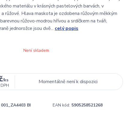
kého materiálu v krásných pastelových barvách, v
lé a růžové. Hlava maskota je ozdobena růžovým měkkým
barevnou růžovo-modrou hřívou a srdíčkem na tváři,
raně jednorožce jsou dvě...
celý popis
Není skladem
č
/
ks
Momentálně není k dispozici
 DPH
001_ZA4403 BI
EAN kód:
5905258521268