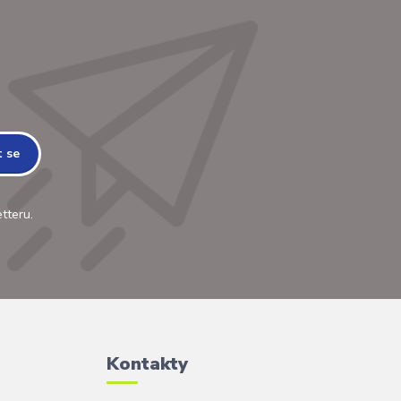
t se
tteru.
Kontakty