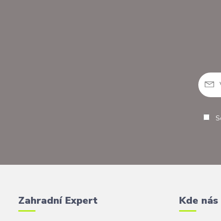
So
Zahradní Expert
Kde nás