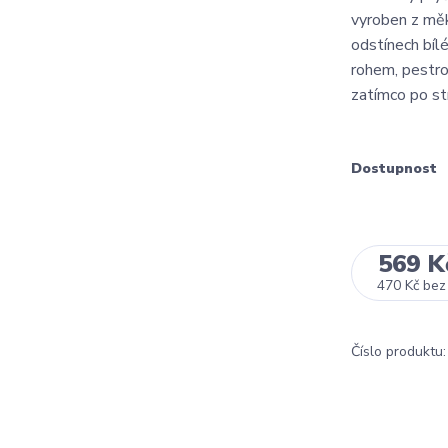
vyroben z měk
odstínech bí
rohem, pestro
zatímco po st
Dostupnost
569 K
470 Kč
bez
Číslo produktu: