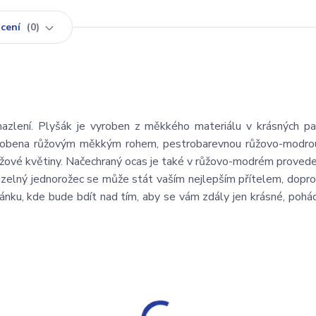
cení
0
azlení. Plyšák je vyroben z měkkého materiálu v krásných pa
ozdobena růžovým měkkým rohem, pestrobarevnou růžovo-modrou
růžové květiny. Načechraný ocas je také v růžovo-modrém provede
Kouzelný jednorožec se může stát vaším nejlepším přítelem, dopr
pánku, kde bude bdít nad tím, aby se vám zdály jen krásné, pohá