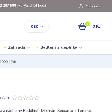
2 267 500
(Po-Pá, 8-14 hod.)
Přihlášení
0
0 Kč
CZK
Zahrada
Bydlení a doplňky
1000 dílků
odukt
a a nádherný Buddhistický chrám Seiganto-ji Temple.