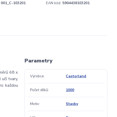
001_C-103201
EAN kód:
5904438103201
Parametry
změrů 68 x
Výrobce
Castorland
 učí tvary,
pro každou
Počet dílků
1000
Motiv
Stavby