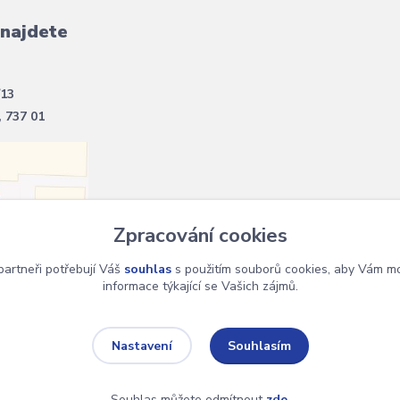
 najdete
/13
, 737 01
Zpracování cookies
artneři potřebují Váš
souhlas
s použitím souborů cookies, aby Vám mo
informace týkající se Vašich zájmů.
Souhlasím
Nastavení
Souhlas můžete odmítnout
zde
.