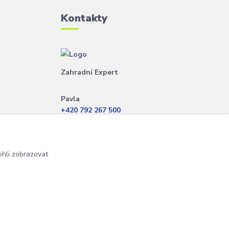
Kontakty
Zahradní Expert
Pavla
+420 792 267 500
(Po-Pá, 8-14 hod.)
info@zahradniexpert.cz
hli zobrazovat
Vytvořeno na
Eshop-rychle.cz