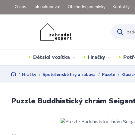
O nás
Jak nakupovat
Obchodní podmínky
Kontakty
Dětská vozítka
Hračky
Potř
Hračky
Společenské hry a zábava
Puzzle
Klasic
Puzzle Buddhistický chrám Seigant