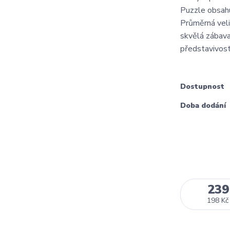
Puzzle obsahu
Průměrná veli
skvělá zábava, 
představivost,
Dostupnost
Doba dodání
239
198 Kč