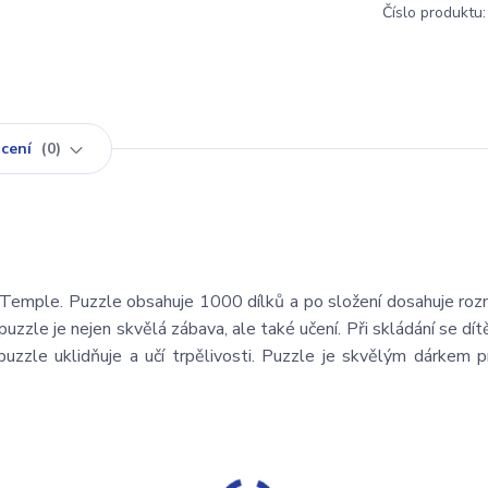
Číslo produktu:
cení
0
i Temple. Puzzle obsahuje 1000 dílků a po složení dosahuje ro
zzle je nejen skvělá zábava, ale také učení. Při skládání se dítě
í puzzle uklidňuje a učí trpělivosti. Puzzle je skvělým dárkem 