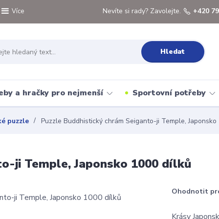
Nevíte si rady? Zavolejte.
+420 79
Více
Hledat
eby a hračky pro nejmenší
Sportovní potřeby
ké puzzle
Puzzle Buddhistický chrám Seiganto-ji Temple, Japonsko 
o-ji Temple, Japonsko 1000 dílků
Ohodnotit pr
Krásy Japonsk