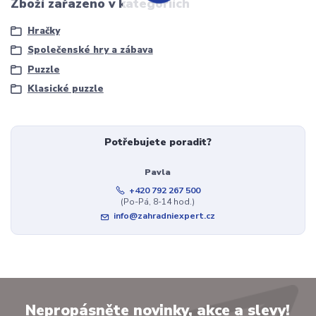
Zboží zařazeno v kategoriích
Hračky
Společenské hry a zábava
Puzzle
Klasické puzzle
Potřebujete poradit?
Pavla
+420 792 267 500
(Po-Pá, 8-14 hod.)
info@zahradniexpert.cz
Nepropásněte novinky, akce a slevy!