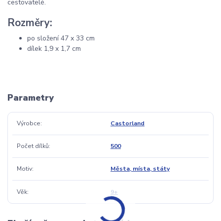
cestovatelé.
Rozměry:
po složení 47 x 33 cm
dílek 1,9 x 1,7 cm
Parametry
Výrobce
Castorland
Počet dílků
500
Motiv
Města, místa, státy
Věk
9+