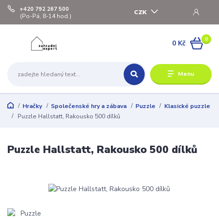
+420 792 267 500
CZK
(Po-Pá, 8-14 hod.)
0
0 Kč
Menu
Hračky
Společenské hry a zábava
Puzzle
Klasické puzzle
Puzzle Hallstatt, Rakousko 500 dílků
Puzzle Hallstatt, Rakousko 500 dílků