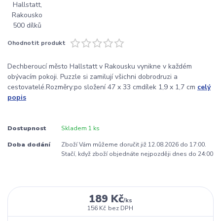
Ohodnotit produkt
Dechberoucí město Hallstatt v Rakousku vynikne v každém
obývacím pokoji. Puzzle si zamilují všichni dobrodruzi a
cestovatelé.Rozměry:po složení 47 x 33 cmdílek 1,9 x 1,7 cm
celý
popis
Dostupnost
Skladem 1 ks
Doba dodání
Zboží Vám můžeme doručit již 12.08.2026 do 17:00.
Stačí, když zboží objednáte nejpozději dnes do 24:00
189 Kč
/
ks
156 Kč
bez DPH