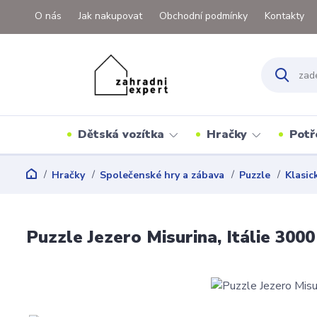
O nás
Jak nakupovat
Obchodní podmínky
Kontakty
Dětská vozítka
Hračky
Potř
Hračky
Společenské hry a zábava
Puzzle
Klasic
Puzzle Jezero Misurina, Itálie 3000