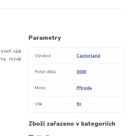
Parametry
kteří rádi
Výrobce
Castorland
y, rozvíjí
Počet dílků
3000
Motiv
Příroda
Věk
9+
Zboží zařazeno v kategoriích