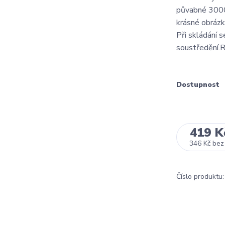
půvabné 3000dí
krásné obrázky
Při skládání se
soustředění.R
Dostupnost
419 K
346 Kč
bez
Číslo produktu: