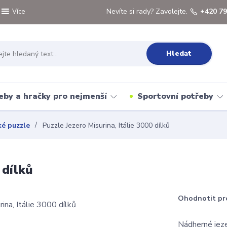
Nevíte si rady? Zavolejte.
+420 79
Více
Hledat
eby a hračky pro nejmenší
Sportovní potřeby
ké puzzle
Puzzle Jezero Misurina, Itálie 3000 dílků
 dílků
Ohodnotit pr
Nádherné jeze