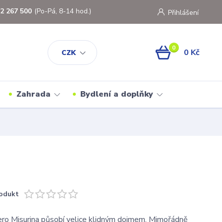
2 267 500
(Po-Pá, 8-14 hod.)
Přihlášení
0
0 Kč
CZK
Zahrada
Bydlení a doplňky
odukt
ro Misurina působí velice klidným dojmem. Mimořádně