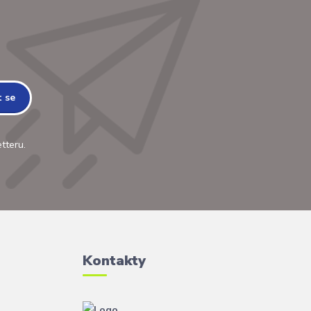
t se
tteru.
Kontakty