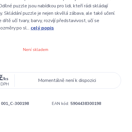
lné puzzle jsou nabídkou pro lidi, kteří rádi skládají
. Skládání puzzle je nejen skvělá zábava, ale také učení.
 dítě učí tvary, barvy, rozvíjí představivost, učí se
ozměry:po sl...
celý popis
Není skladem
č
/
ks
Momentálně není k dispozici
 DPH
001_C-300198
EAN kód:
5904438300198