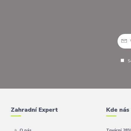
So
Zahradní Expert
Kde nás
O nás
Tovární 283