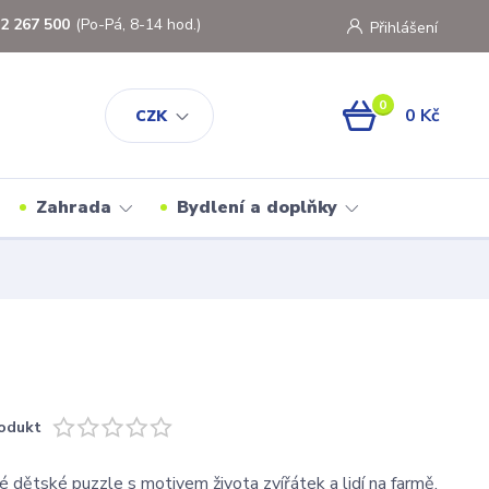
2 267 500
(Po-Pá, 8-14 hod.)
Přihlášení
0
0 Kč
CZK
Zahrada
Bydlení a doplňky
odukt
 dětské puzzle s motivem života zvířátek a lidí na farmě.