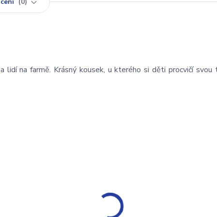
cení
0
idí na farmě. Krásný kousek, u kterého si děti procvičí svou t