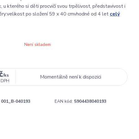
 u kterého si děti procvičí svou trpělivost, představivost i
ěry:velikost po složení 59 x 40 cmvhodné od 4 let
celý
Není skladem
č
/
ks
Momentálně není k dispozici
 DPH
001_B-040193
EAN kód:
5904438040193