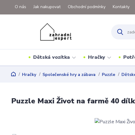
O nás
Jak nakupovat
Obchodní podmínky
Kontakty
Dětská vozítka
Hračky
Potř
Hračky
Společenské hry a zábava
Puzzle
Dětské
Puzzle Maxi Život na farmě 40 díl