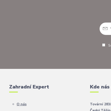
So
Zahradní Expert
Kde nás
O nás
Tovární 283
Český Těšín