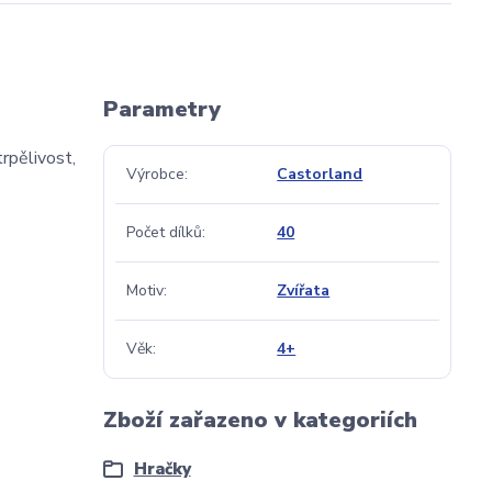
Parametry
rpělivost,
Výrobce
Castorland
Počet dílků
40
Motiv
Zvířata
Věk
4+
Zboží zařazeno v kategoriích
Hračky