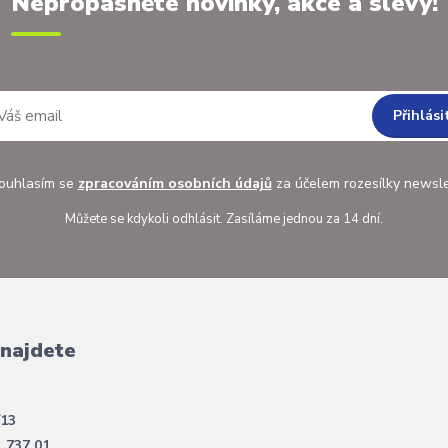
Nepropásněte novinky, akce a slevy!
Přihlási
uhlasím se
zpracováním osobních údajů
za účelem rozesílky newsle
Můžete se kdykoli odhlásit. Zasíláme jednou za 14 dní.
 najdete
/13
, 737 01