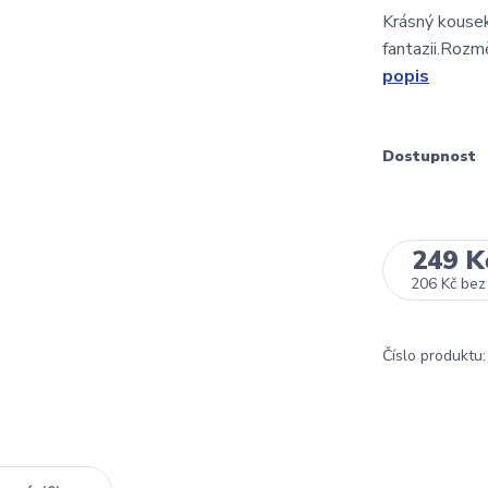
Krásný kousek,
fantazii.Rozm
popis
Dostupnost
249 K
206 Kč
bez
Číslo produktu: