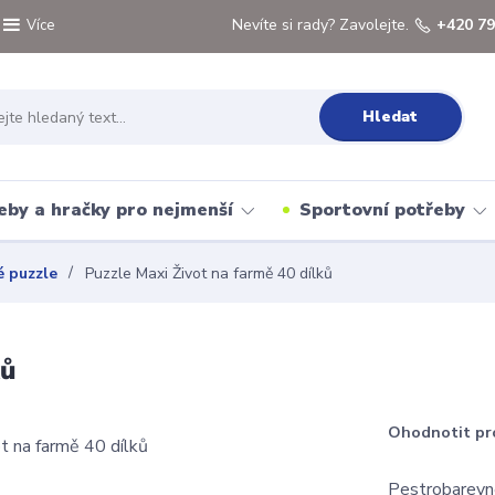
Nevíte si rady? Zavolejte.
+420 79
Více
Hledat
eby a hračky pro nejmenší
Sportovní potřeby
 puzzle
Puzzle Maxi Život na farmě 40 dílků
ků
Ohodnotit pr
Pestrobarevné