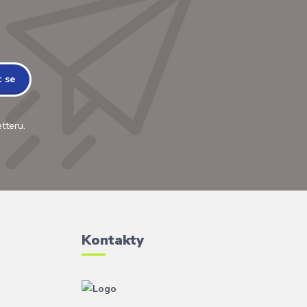
t se
tteru.
Kontakty