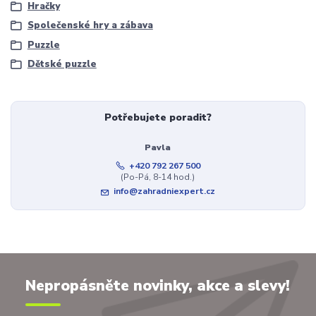
Hračky
Společenské hry a zábava
Puzzle
Dětské puzzle
Potřebujete poradit?
Pavla
+420 792 267 500
(Po-Pá, 8-14 hod.)
info@zahradniexpert.cz
Nepropásněte novinky, akce a slevy!