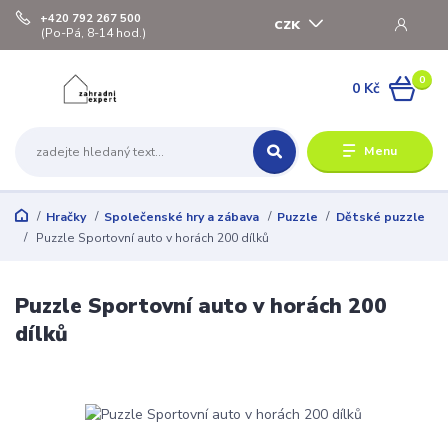
+420 792 267 500
CZK
(Po-Pá, 8-14 hod.)
0
0 Kč
Menu
Hračky
Společenské hry a zábava
Puzzle
Dětské puzzle
Puzzle Sportovní auto v horách 200 dílků
Puzzle Sportovní auto v horách 200
dílků