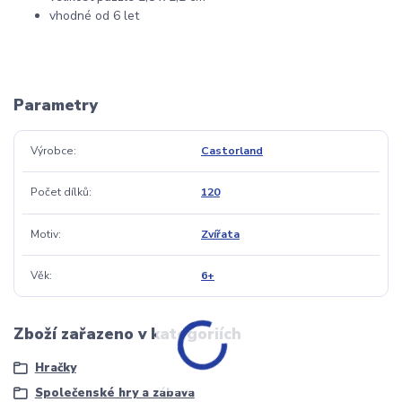
vhodné od 6 let
Parametry
Výrobce
Castorland
Počet dílků
120
Motiv
Zvířata
Věk
6+
Zboží zařazeno v kategoriích
Hračky
Společenské hry a zábava