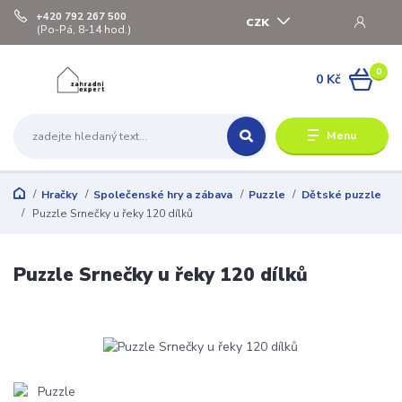
+420 792 267 500
CZK
(Po-Pá, 8-14 hod.)
0
0 Kč
Menu
Hračky
Společenské hry a zábava
Puzzle
Dětské puzzle
Puzzle Srnečky u řeky 120 dílků
Puzzle Srnečky u řeky 120 dílků