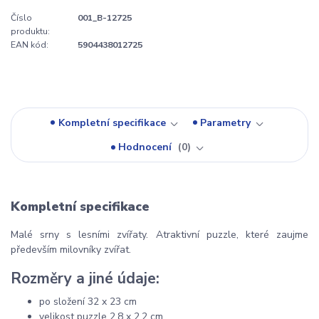
Číslo
001_B-12725
produktu:
EAN kód:
5904438012725
Kompletní specifikace
Parametry
Hodnocení
0
Kompletní specifikace
Malé srny s lesními zvířaty. Atraktivní puzzle, které zaujme
především milovníky zvířat.
Rozměry a jiné údaje:
po složení 32 x 23 cm
velikost puzzle 2,8 x 2,2 cm