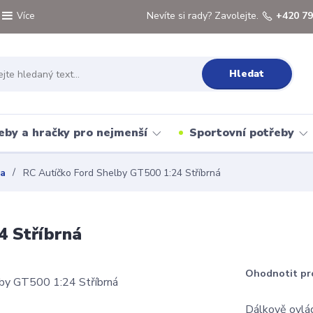
Nevíte si rady? Zavolejte.
+420 79
Více
Hledat
eby a hračky pro nejmenší
Sportovní potřeby
a
RC Autíčko Ford Shelby GT500 1:24 Stříbrná
4 Stříbrná
Ohodnotit pr
Dálkově ovlád