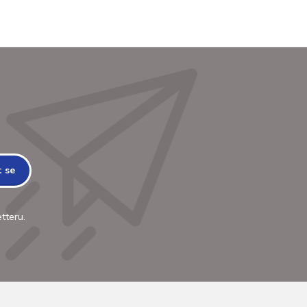
t se
tteru.