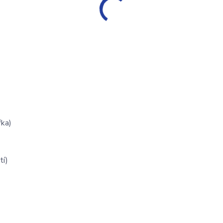
řka)
tí)