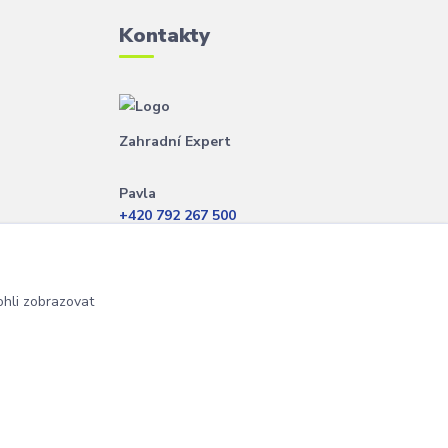
Kontakty
Zahradní Expert
Pavla
+420 792 267 500
(Po-Pá, 8-14 hod.)
info@zahradniexpert.cz
hli zobrazovat
Vytvořeno na
Eshop-rychle.cz