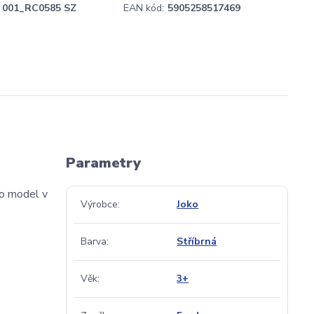
001_RC0585 SZ
EAN kód:
5905258517469
Parametry
to model v
Výrobce
Joko
Barva
Stříbrná
Věk
3+