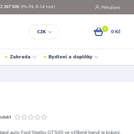
2 267 500
(Po-Pá, 8-14 hod.)
Přihlášení
0
0 Kč
CZK
Zahrada
Bydlení a doplňky
odukt
ané auto Ford Shelby GT500 ve stříbrné barvě je krásný,