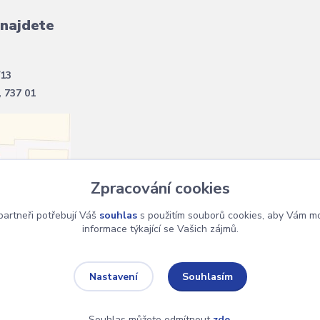
 najdete
/13
, 737 01
Zpracování cookies
artneři potřebují Váš
souhlas
s použitím souborů cookies, aby Vám mo
informace týkající se Vašich zájmů.
Souhlasím
Nastavení
Souhlas můžete odmítnout
zde
.