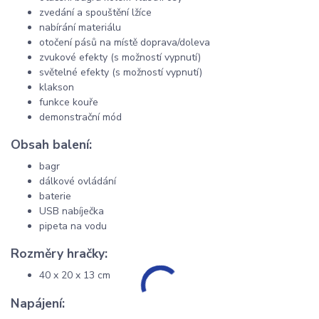
zvedání a spouštění lžíce
nabírání materiálu
otočení pásů na místě doprava/doleva
zvukové efekty (s možností vypnutí)
světelné efekty (s možností vypnutí)
klakson
funkce kouře
demonstrační mód
Obsah balení:
bagr
dálkové ovládání
baterie
USB nabíječka
pipeta na vodu
Rozměry hračky:
40 x 20 x 13 cm
Napájení: