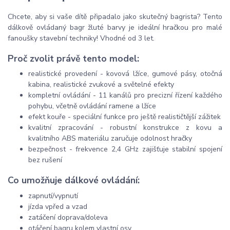
Chcete, aby si vaše dítě připadalo jako skutečný bagrista? Tento
dálkově ovládaný bagr žluté barvy je ideální hračkou pro malé
fanoušky stavební techniky! Vhodné od 3 let.
Proč zvolit právě tento model:
realistické provedení - kovová lžíce, gumové pásy, otočná
kabina, realistické zvukové a světelné efekty
kompletní ovládání - 11 kanálů pro precizní řízení každého
pohybu, včetně ovládání ramene a lžíce
efekt kouře - speciální funkce pro ještě realističtější zážitek
kvalitní zpracování - robustní konstrukce z kovu a
kvalitního ABS materiálu zaručuje odolnost hračky
bezpečnost - frekvence 2,4 GHz zajišťuje stabilní spojení
bez rušení
Co umožňuje dálkové ovládání:
zapnutí/vypnutí
jízda vpřed a vzad
zatáčení doprava/doleva
otáčení bagru kolem vlastní osy