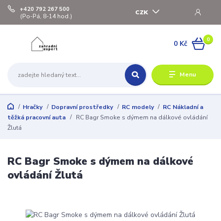
+420 792 267 500
CZK
(Po-Pá, 8-14 hod.)
0
0 Kč
Menu
Hračky
Dopravní prostředky
RC modely
RC Nákladní a
těžká pracovní auta
RC Bagr Smoke s dýmem na dálkové ovládání
Žlutá
RC Bagr Smoke s dýmem na dálkové
ovládání Žlutá