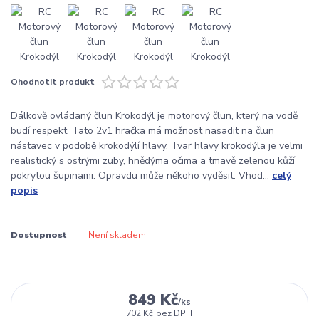
Ohodnotit produkt
Dálkově ovládaný člun Krokodýl je motorový člun, který na vodě
budí respekt. Tato 2v1 hračka má možnost nasadit na člun
nástavec v podobě krokodýlí hlavy. Tvar hlavy krokodýla je velmi
realistický s ostrými zuby, hnědýma očima a tmavě zelenou kůží
pokrytou šupinami. Opravdu může někoho vyděsit. Vhod...
celý
popis
Dostupnost
Není skladem
849 Kč
/
ks
702 Kč
bez DPH