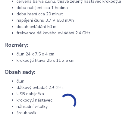
červená barva člunu, tmavě zelený nástavec krokodýla
doba nabíjení cca 1 hodina
doba hraní cca 20 minut
napájení člunu 3.7 V 650 mAh
dosah ovládání 50 m
frekvence dálkového ovládání 2.4 GHz
Rozměry:
člun 24 x 7,5 x 4 cm
krokodýlí hlava 25 x 11 x 5 cm
Obsah sady:
člun
dálkový ovladač 2.4 GHz
USB nabíječka
krokodýlí nástavec
náhradní vrtulky
šroubovák