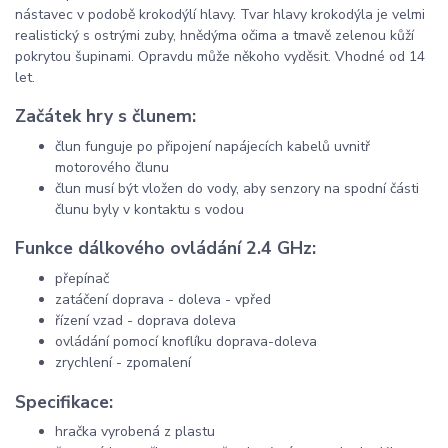
nástavec v podobě krokodýlí hlavy. Tvar hlavy krokodýla je velmi
realistický s ostrými zuby, hnědýma očima a tmavě zelenou kůží
pokrytou šupinami. Opravdu může někoho vyděsit. Vhodné od 14
let.
Začátek hry s člunem:
člun funguje po připojení napájecích kabelů uvnitř
motorového člunu
člun musí být vložen do vody, aby senzory na spodní části
člunu byly v kontaktu s vodou
Funkce dálkového ovládání 2.4 GHz:
přepínač
zatáčení doprava - doleva - vpřed
řízení vzad - doprava doleva
ovládání pomocí knoflíku doprava-doleva
zrychlení - zpomalení
Specifikace:
hračka vyrobená z plastu