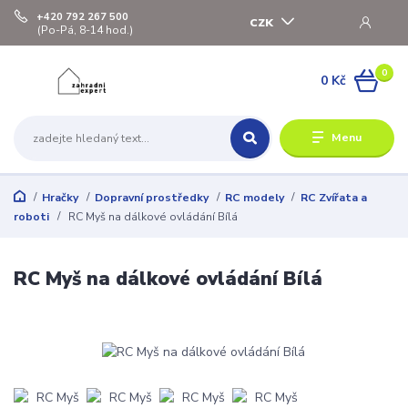
+420 792 267 500
CZK
(Po-Pá, 8-14 hod.)
0
0 Kč
Menu
Hračky
Dopravní prostředky
RC modely
RC Zvířata a
roboti
RC Myš na dálkové ovládání Bílá
RC Myš na dálkové ovládání Bílá