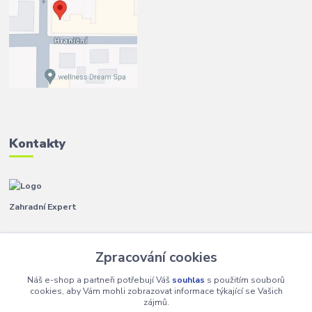
Kontakty
Zahradní Expert
Pavla
+420 792 267 500
Zpracování cookies
(Po-Pá, 8-14 hod.)
Náš e-shop a partneři potřebují Váš
souhlas
s použitím souborů
info@zahradniexpert.cz
cookies, aby Vám mohli zobrazovat informace týkající se Vašich
zájmů.