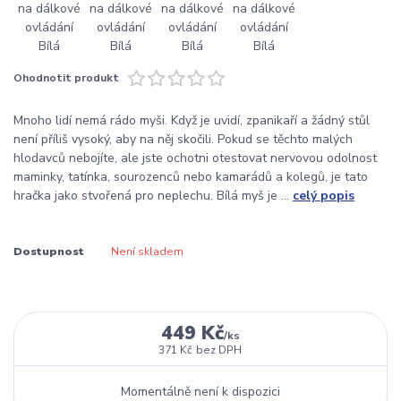
Ohodnotit produkt
Mnoho lidí nemá rádo myši. Když je uvidí, zpanikaří a žádný stůl
není příliš vysoký, aby na něj skočili. Pokud se těchto malých
hlodavců nebojíte, ale jste ochotni otestovat nervovou odolnost
maminky, tatínka, sourozenců nebo kamarádů a kolegů, je tato
hračka jako stvořená pro neplechu. Bílá myš je ...
celý popis
Dostupnost
Není skladem
449 Kč
/
ks
371 Kč
bez DPH
Momentálně není k dispozici