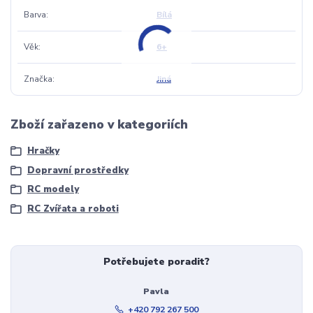
Barva
Bílá
Věk
6+
Značka
Jiná
Zboží zařazeno v kategoriích
Hračky
Dopravní prostředky
RC modely
RC Zvířata a roboti
Potřebujete poradit?
Pavla
+420 792 267 500