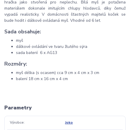
hračka jako stvořená pro neplechu. Bílá myš je potažena
materiálem dokonale imitujícím chlupy hlodavců, díky čemuž
vypadá realisticky. V domácnosti šťastných majitelů koček se
bude hodit i dálkově ovládaná myš. Vhodné od 6 let.
Sada obsahuje:
myš
dálkové ovládání ve tvaru žlutého sýra
sada baterií 6 x AG13
Rozměry:
myš délka (s ocasem) cca 9 cm x 4 cm x 3 cm
balení 18 cm x 16 cm x 4 cm
Parametry
Výrobce
Joko