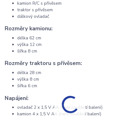
kamion R/C s přívěsem
traktor s přívěsem
dálkový ovladač
Rozměry kamionu:
délka 62 cm
výška 12 cm
šířka 8 cm
Rozměry traktoru s přívěsem:
délka 28 cm
výška 8 cm
šířka 6 cm
Napájení:
ovladač 2 x 1,5 V AA (není součástí balení)
kamion 4 x 1,5 V AA (není součástí balení)