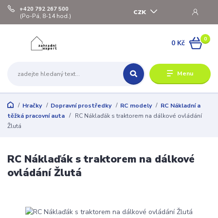
+420 792 267 500
CZK
(Po-Pá, 8-14 hod.)
0
0 Kč
Menu
Hračky
Dopravní prostředky
RC modely
RC Nákladní a
těžká pracovní auta
RC Náklaďák s traktorem na dálkové ovládání
Žlutá
RC Náklaďák s traktorem na dálkové
ovládání Žlutá