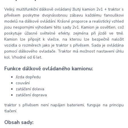
Velký, multifunkční dálkově ovládaný žlutý kamion 2v1 + traktor s
přívěsem poskytne dvojnásobnou zábavu každému fanouškovi
modelů na dálkové ovládání. Krásné proporce a realistický vzhled
jsou nespornými výhodami této sady 2v1. Kamion je osvětlen, což
poskytuje úžasné světelné efekty, zejména při jízdě ve tmě.
Kamion lze připojit k vlečce, na kterou lze bezpečně naložit
vozidla o rozměrech jako je traktor s přívěsem. Sada je ovládána
pomocí dálkového ovladače. Traktor má možnost nastavení úhlu
kol. Vhodné od 6 let.
Funkce dálkově ovládaného kamionu:
Jízda dopředu
couvání
zatáčení doleva
zatáčení doprava
traktor s přívěsem není napájen bateriemi, funguje na principu
tlačení.
Obsah sady: