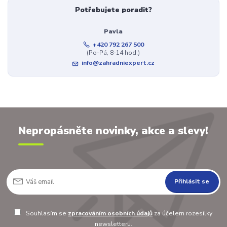
Potřebujete poradit?
Pavla
+420 792 267 500
(Po-Pá, 8-14 hod.)
info@zahradniexpert.cz
Nepropásněte novinky, akce a slevy!
Přihlásit se
Souhlasím se
zpracováním osobních údajů
za účelem rozesílky
newsletteru.