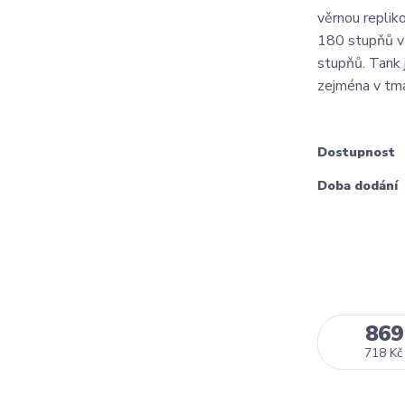
věrnou replik
180 stupňů v
stupňů. Tank 
zejména v tma
Dostupnost
Doba dodání
869
718 Kč