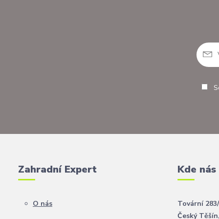
So
Zahradní Expert
Kde nás
O nás
Tovární 283
Český Těšín