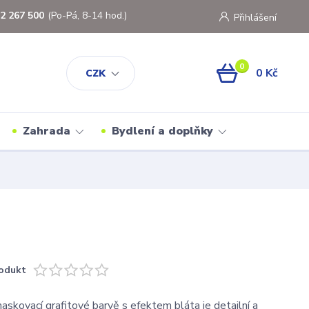
2 267 500
(Po-Pá, 8-14 hod.)
Přihlášení
0
0 Kč
CZK
Zahrada
Bydlení a doplňky
odukt
skovací grafitové barvě s efektem bláta je detailní a