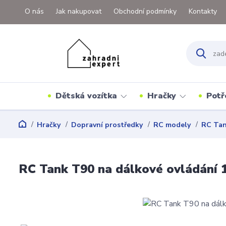
O nás
Jak nakupovat
Obchodní podmínky
Kontakty
Dětská vozítka
Hračky
Potř
Hračky
Dopravní prostředky
RC modely
RC Ta
RC Tank T90 na dálkové ovládání 