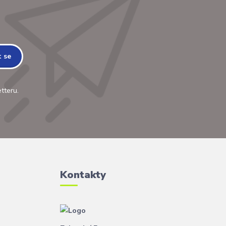
t se
tteru.
Kontakty