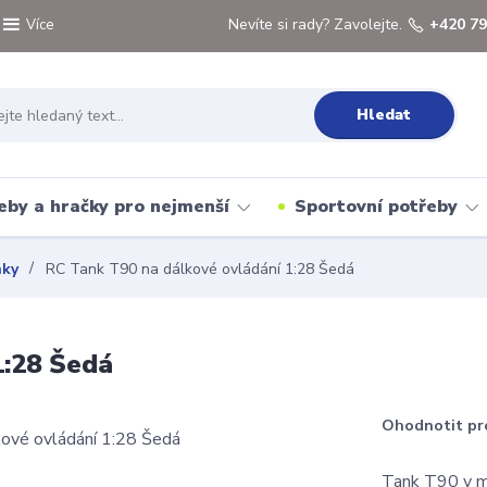
Nevíte si rady? Zavolejte.
+420 79
Více
Hledat
eby a hračky pro nejmenší
Sportovní potřeby
nky
RC Tank T90 na dálkové ovládání 1:28 Šedá
1:28 Šedá
Ohodnotit pr
Tank T90 v ma