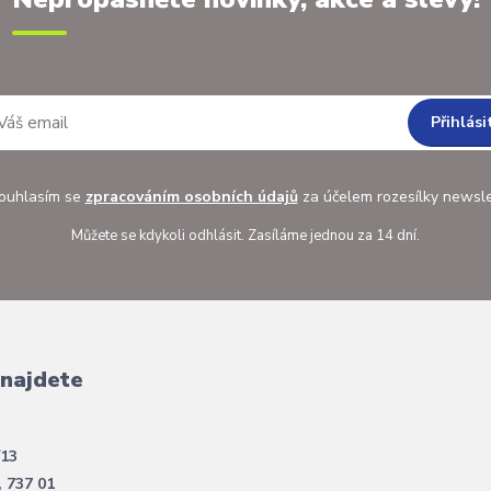
Přihlási
uhlasím se
zpracováním osobních údajů
za účelem rozesílky newsle
Můžete se kdykoli odhlásit. Zasíláme jednou za 14 dní.
 najdete
/13
, 737 01