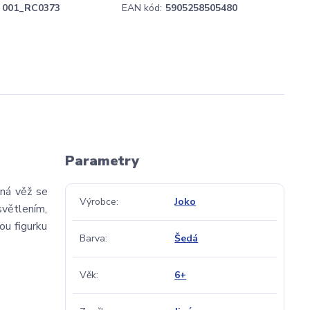
001_RC0373
EAN kód:
5905258505480
Parametry
čná věž se
Výrobce
Joko
větlením,
ou figurku
Barva
Šedá
Věk
6+