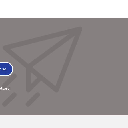
t se
tteru.