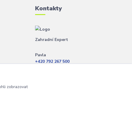
Kontakty
Zahradní Expert
Pavla
+420 792 267 500
(Po-Pá, 8-14 hod.)
info@zahradniexpert.cz
hli zobrazovat
Vytvořeno na
Eshop-rychle.cz