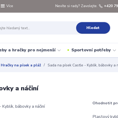
Nevíte si rady? Zavolejte.
+420 79
Více
Hledat
eby a hračky pro nejmenší
Sportovní potřeby
Hračky na písek a pláž
Sada na písek Castle - Kyblík, bábovky a n
ovky a náčiní
Ohodnotit pr
Plastový kyblí