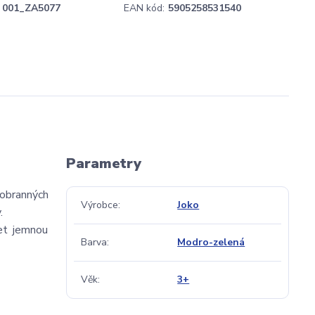
001_ZA5077
EAN kód:
5905258531540
Parametry
 obranných
Výrobce
Joko
.
et jemnou
Barva
Modro-zelená
Věk
3+