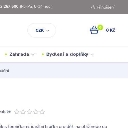
2 267 500
(Po-Pá, 8-14 hod.)
Přihlášení
0
0 Kč
CZK
Zahrada
Bydlení a doplňky
áčiní
odukt
k s formičkami, ideální hračka pro děti na pláž nebo do