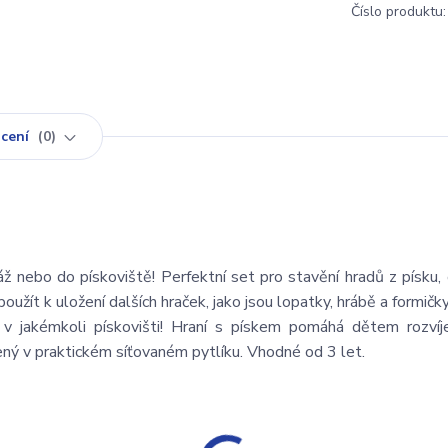
Číslo produktu:
cení
0
láž nebo do pískoviště! Perfektní set pro stavění hradů z písku,
oužít k uložení dalších hraček, jako jsou lopatky, hrábě a formičky
 v jakémkoli pískovišti! Hraní s pískem pomáhá dětem rozvíj
lený v praktickém síťovaném pytlíku. Vhodné od 3 let.