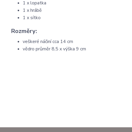
1 x lopatka
1 x hrábě
1 x sítko
Rozměry:
veškeré náčiní cca 14 cm
vědro průměr 8,5 x výška 9 cm