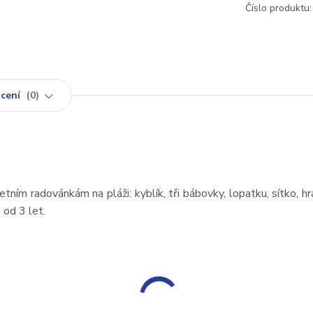
Číslo produktu:
cení
0
tním radovánkám na pláži: kyblík, tři bábovky, lopatku, sítko, hrá
 od 3 let.