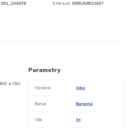
001_ZA5078
EAN kód:
5905258531557
Parametry
bě a lžíci.
Výrobce
Joko
Barva
Barevná
Věk
3+