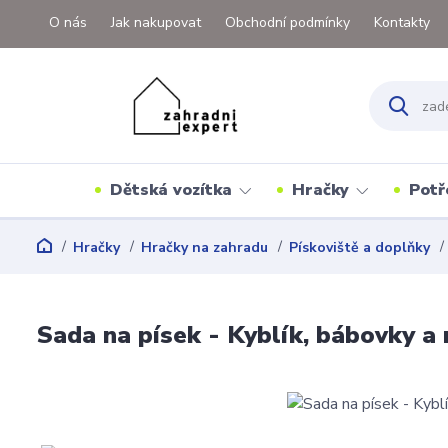
O nás
Jak nakupovat
Obchodní podmínky
Kontakty
Dětská vozítka
Hračky
Potř
Hračky
Hračky na zahradu
Pískoviště a doplňky
Sada na písek - Kyblík, bábovky a n