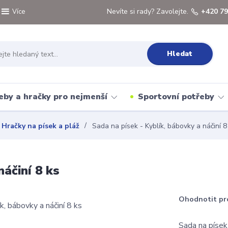
Nevíte si rady? Zavolejte.
+420 79
Více
Hledat
eby a hračky pro nejmenší
Sportovní potřeby
Hračky na písek a pláž
Sada na písek - Kyblík, bábovky a náčiní 8
áčiní 8 ks
Ohodnotit pr
Sada na písek 