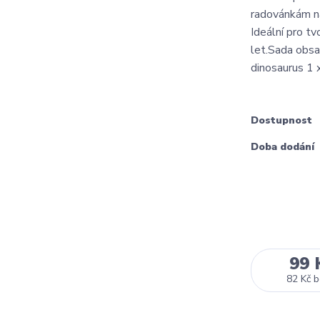
radovánkám na 
Ideální pro t
let.Sada obsa
dinosaurus 1 x
Dostupnost
Doba dodání
99 
82 Kč
b