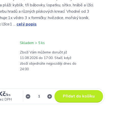
pláži: kyblík, tři bábovky, lopatku, sítko, hrábě a lžíci.
vorbu hradů a různých pískových kreací. Vhodné od 3
huje:1x vědro 3 x formičky: hvězdice, mořský koník,
 lžíce1 ...
celý popis
Skladem > 5 ks
Zboží Vám můžeme doručit již
11.08.2026 do 17:00. Stačí, když
zboží objednáte nejpozději dnes do
24:00
Kč
/
ks
Přidat do košíku
ez DPH