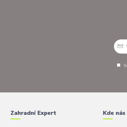
So
Zahradní Expert
Kde nás