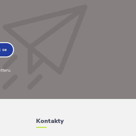
t se
tteru.
Kontakty