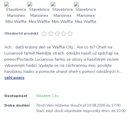
Ohodnotit produkt
Ach... další krásný den ve Waffle City... Ale co to? Oheň na
Lucianově farmě! Nemějte strach, odvážní hasiči už spěchají na
pomoc!Postavte Lucianovu farmu se silosy a hasičským vozem
vybaveným hadicí. Vydejte se na záchrannou misi, použijte
hasičskou hadici a pomozte uhasit oheň s pomocí odvážných h...
celý popis
Dostupnost
Skladem 1 ks
Doba dodání
Zboží Vám můžeme doručit již 10.08.2026 do 17:00.
Stačí, když zboží objednáte nejpozději dnes do 10:00