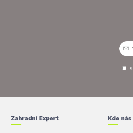
So
Zahradní Expert
Kde nás