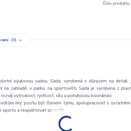
Číslo produktu:
cení
0
letní výukovou sadou. Sada, vyrobená s důrazem na detail, 
í na zahradě, v parku, na sportovišti. Sada je vyrobena z plas
ozvíjí vytrvalost, rychlost, sílu a pohybovou koordinaci.
avidlům hry, pocitu být členem týmu, spolupracovat s ostatními 
 ve sportu a respektovat soupeře.