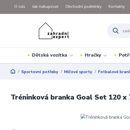
O nás
Jak nakupovat
Obchodní podmínky
Kontakty
Dětská vozítka
Hračky
Potř
Sportovní potřeby
Míčové sporty
Fotbalové bran
Tréninková branka Goal Set 120 x 