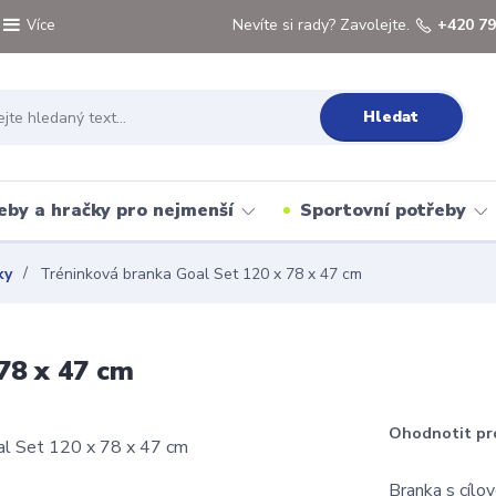
Nevíte si rady? Zavolejte.
+420 79
Více
Hledat
eby a hračky pro nejmenší
Sportovní potřeby
ky
Tréninková branka Goal Set 120 x 78 x 47 cm
78 x 47 cm
Ohodnotit pr
Branka s cílo