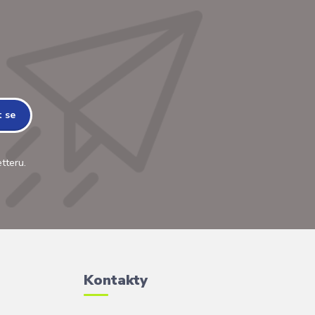
t se
tteru.
Kontakty