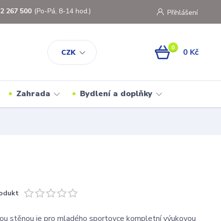
2 267 500
(Po-Pá, 8-14 hod.)
Přihlášení
0
0 Kč
CZK
Zahrada
Bydlení a doplňky
odukt
vou stěnou je pro mladého sportovce kompletní výukovou