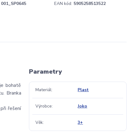
001_SP0645
EAN kód:
5905258513522
Parametry
je bohatě
Materiál
Plast
tu. Branka
Výrobce
Joko
při řešení
Věk
3+