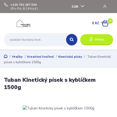
+420 792 267 500
CZK
(Po-Pá, 8-14 hod.)
0
0 Kč
Menu
Hračky
Kreativní tvoření
Kinetické písky
Tuban Kinetický
písek s kyblíčkem 1500g
Tuban Kinetický písek s kyblíčkem
1500g