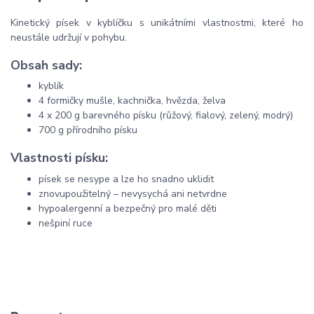
Kinetický písek v kyblíčku s unikátními vlastnostmi, které ho
neustále udržují v pohybu.
Obsah sady:
kyblík
4 formičky mušle, kachnička, hvězda, želva
4 x 200 g barevného písku (růžový, fialový, zelený, modrý)
700 g přírodního písku
Vlastnosti písku:
písek se nesype a lze ho snadno uklidit
znovupoužitelný – nevysychá ani netvrdne
hypoalergenní a bezpečný pro malé děti
nešpiní ruce