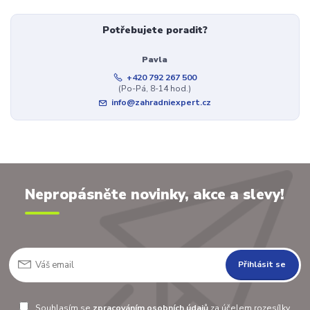
Potřebujete poradit?
Pavla
+420 792 267 500
(Po-Pá, 8-14 hod.)
info@zahradniexpert.cz
Nepropásněte novinky, akce a slevy!
Přihlásit se
Souhlasím se
zpracováním osobních údajů
za účelem rozesílky