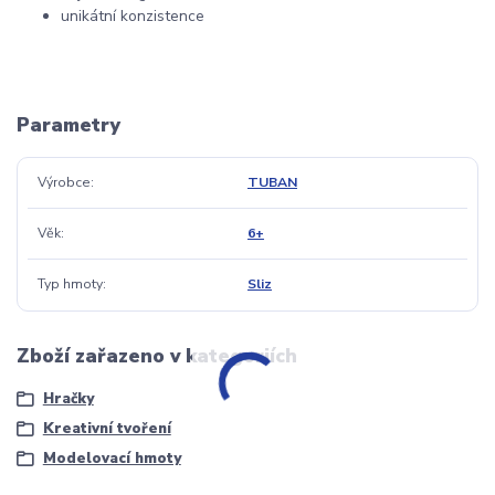
unikátní konzistence
Parametry
Výrobce
TUBAN
Věk
6+
Typ hmoty
Sliz
Zboží zařazeno v kategoriích
Hračky
Kreativní tvoření
Modelovací hmoty