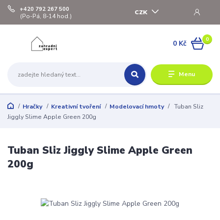
+420 792 267 500
CZK
(Po-Pá, 8-14 hod.)
0
0 Kč
Menu
Hračky
Kreativní tvoření
Modelovací hmoty
Tuban Sliz
Jiggly Slime Apple Green 200g
Tuban Sliz Jiggly Slime Apple Green
200g